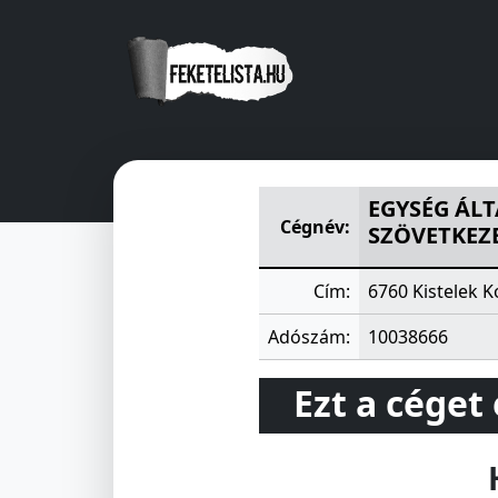
EGYSÉG ÁLTALÁNOS FOGYASZ
EGYSÉG ÁLT
Cégnév:
SZÖVETKEZ
Cím:
6760 Kistelek K
Adószám:
10038666
Ezt a céget