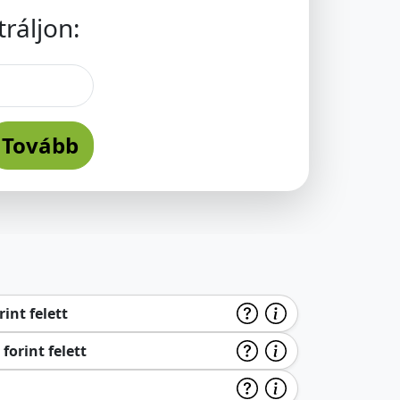
ráljon:
Tovább
int felett
forint felett