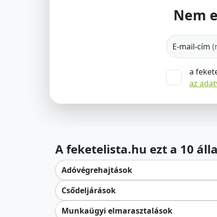
Nem e
E-mail-cím
(
a feket
az ada
A feketelista.hu ezt a 10 ál
Adóvégrehajtások
Csődeljárások
Munkaügyi elmarasztalások