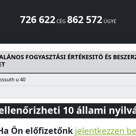
726 622
862 572
CÉG
ÜGYE
TÁSI ÉRTÉKESITÖ ÉS BESZERZÖ SZÖVETKEZET
Kossuth u 4
ALÁNOS FOGYASZTÁSI ÉRTÉKESITÖ ÉS BESZER
ET
ossuth u 40
 ellenőrizheti 10 állami nyil
Ha Ön előfizetőnk
jelentkezzen b