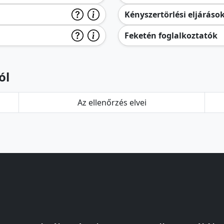
Kényszertörlési eljáráso
Feketén foglalkoztatók
ól
Az ellenőrzés elvei