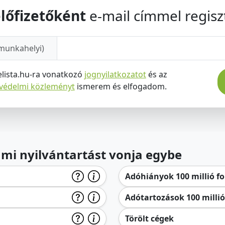
lőfizetőként
e-mail címmel regiszt
munkahelyi)
elista.hu-ra vonatkozó
jognyilatkozatot
és az
tvédelmi közleményt
ismerem és elfogadom.
lami nyilvántartást vonja egybe
Adóhiányok 100 millió for
Adótartozások 100 millió 
Törölt cégek