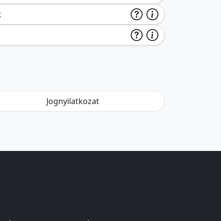
k
Jognyilatkozat