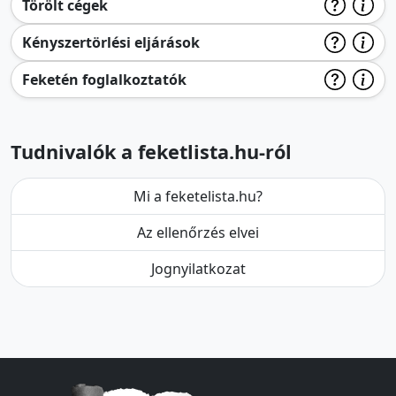
Törölt cégek
Kényszertörlési eljárások
Feketén foglalkoztatók
Tudnivalók a feketlista.hu-ról
Mi a feketelista.hu?
Az ellenőrzés elvei
Jognyilatkozat