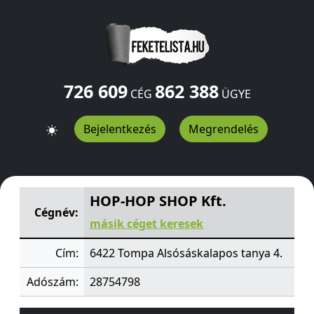
726 609
862 388
CÉG
ÜGYE
Bejelentkezés
Megrendelés
HOP-HOP SHOP Kft.
Alsósáskalapos tanya 4.
Tompa
64
HOP-HOP SHOP Kft.
Cégnév:
másik céget keresek
Cím:
6422 Tompa Alsósáskalapos tanya 4.
Adószám:
28754798