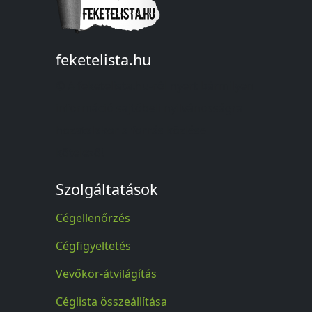
feketelista.hu
© A feketelista.hu-ról nyert bármilyen
információ sajtóbeli nyilvánosságra
hozatalakor a forrás közlése
kötelező!
Szolgáltatások
Cégellenőrzés
Cégfigyeltetés
Vevőkör-átvilágítás
Céglista összeállítása