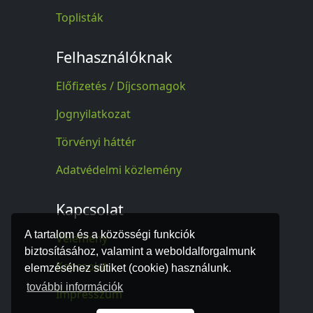
Toplisták
Felhasználóknak
Előfizetés / Díjcsomagok
Jognyilatkozat
Törvényi háttér
Adatvédelmi közlemény
Kapcsolat
A tartalom és a közösségi funkciók
Vélemény
biztosításához, valamint a weboldalforgalmunk
Kapcsolat
elemzéséhez sütiket (cookie) használunk.
további információk
Impresszum