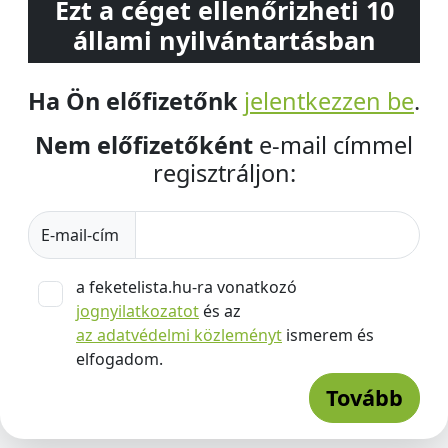
Ezt a céget ellenőrizheti 10
állami nyilvántartásban
Ha Ön előfizetőnk
jelentkezzen be
.
Nem előfizetőként
e-mail címmel
regisztráljon:
E-mail-cím
a feketelista.hu-ra vonatkozó
jognyilatkozatot
és az
az adatvédelmi közleményt
ismerem és
elfogadom.
Tovább