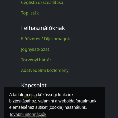
Céglista összeállítása
Toplisták
Felhasználóknak
Előfizetés / Díjcsomagok
Jognyilatkozat
Törvényi háttér
Adatvédelmi közlemény
Kapcsolat
A tartalom és a közösségi funkciók
Vélemény
biztosításához, valamint a weboldalforgalmunk
Kapcsolat
elemzéséhez sütiket (cookie) használunk.
további információk
Impresszum