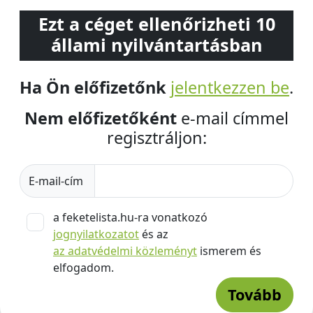
Ezt a céget ellenőrizheti 10
állami nyilvántartásban
Ha Ön előfizetőnk
jelentkezzen be
.
Nem előfizetőként
e-mail címmel
regisztráljon:
E-mail-cím
a feketelista.hu-ra vonatkozó
jognyilatkozatot
és az
az adatvédelmi közleményt
ismerem és
elfogadom.
Tovább