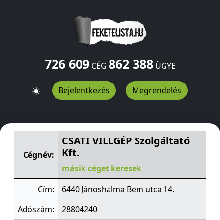
726 609
862 388
CÉG
ÜGYE
Bejelentkezés
Megrendelés
CSATI VILLGÉP Szolgáltató Kft.
Bem utca 14.
Jánoshalma
CSATI VILLGÉP Szolgáltató
Kft.
Cégnév:
másik céget keresek
Cím:
6440 Jánoshalma Bem utca 14.
Adószám:
28804240