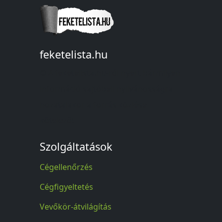
feketelista.hu
© A feketelista.hu-ról nyert bármilyen
információ sajtóbeli nyilvánosságra
hozatalakor a forrás közlése
kötelező!
Szolgáltatások
Cégellenőrzés
Cégfigyeltetés
Vevőkör-átvilágítás