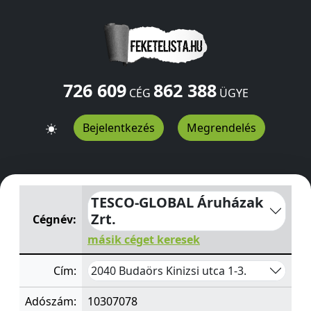
726 609
862 388
CÉG
ÜGYE
Bejelentkezés
Megrendelés
TESCO-GLOBAL Áruházak Zrt.
Kinizsi utca 1-3.
Budaörs
TESCO-GLOBAL Áruházak
Zrt.
Cégnév:
másik céget keresek
2040 Budaörs Kinizsi utca 1-3.
Cím:
Adószám:
10307078