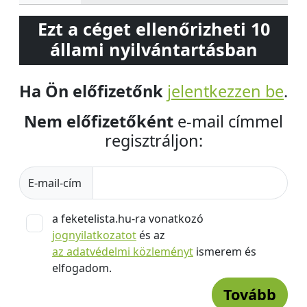
Ezt a céget ellenőrizheti 10
állami nyilvántartásban
Ha Ön előfizetőnk
jelentkezzen be
.
Nem előfizetőként
e-mail címmel
regisztráljon:
E-mail-cím
a feketelista.hu-ra vonatkozó
jognyilatkozatot
és az
az adatvédelmi közleményt
ismerem és
elfogadom.
Tovább