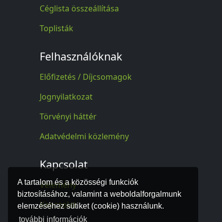
Céglista összeállítása
Toplisták
Felhasználóknak
Előfizetés / Díjcsomagok
Jognyilatkozat
Törvényi háttér
Adatvédelmi közlemény
Kapcsolat
A tartalom és a közösségi funkciók
Vélemény
biztosításához, valamint a weboldalforgalmunk
Kapcsolat
elemzéséhez sütiket (cookie) használunk.
további információk