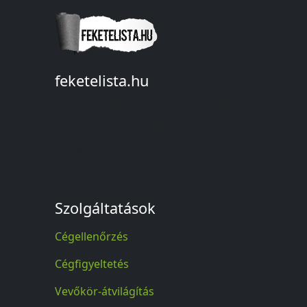
feketelista.hu
© A feketelista.hu-ról nyert bármilyen
információ sajtóbeli nyilvánosságra
hozatalakor a forrás közlése
kötelező!
Szolgáltatások
Cégellenőrzés
Cégfigyeltetés
Vevőkör-átvilágítás