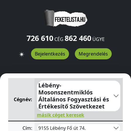
726 610
862 460
CÉG
ÜGYE
Bejelentkezés
Megrendelés
Lébény-Mosonszentmiklós Általános Fogyasztási és Ért
Lébény-
Mosonszentmiklós
Általános Fogyasztási és
Cégnév:
Értékesítő Szövetkezet
másik céget keresek
9155 Lébény Fő út 74.
Cím: