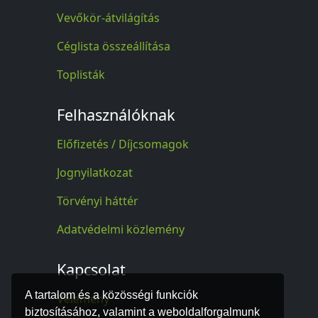
Vevőkör-átvilágítás
Céglista összeállítása
Toplisták
Felhasználóknak
Előfizetés / Díjcsomagok
Jognyilatkozat
Törvényi háttér
Adatvédelmi közlemény
Kapcsolat
A tartalom és a közösségi funkciók
Vélemény
biztosításához, valamint a weboldalforgalmunk