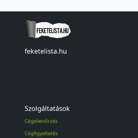
feketelista.hu
© A feketelista.hu-ról nyert bármilyen
információ sajtóbeli nyilvánosságra
hozatalakor a forrás közlése
kötelező!
Szolgáltatások
Cégellenőrzés
Cégfigyeltetés