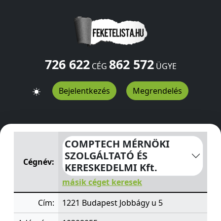
726 622
862 572
CÉG
ÜGYE
Bejelentkezés
Megrendelés
COMPTECH MÉRNÖKI SZOLGÁLTATÓ ÉS KERESKEDELMI 
COMPTECH MÉRNÖKI
SZOLGÁLTATÓ ÉS
Cégnév:
KERESKEDELMI Kft.
másik céget keresek
Cím:
1221 Budapest Jobbágy u 5