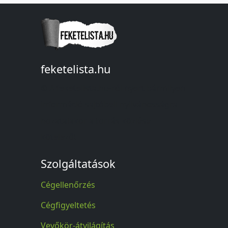
feketelista.hu
© A feketelista.hu-ról nyert bármilyen
információ sajtóbeli nyilvánosságra
hozatalakor a forrás közlése
kötelező!
Szolgáltatások
Cégellenőrzés
Cégfigyeltetés
Vevőkör-átvilágítás