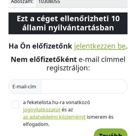
Adószám:
10308055
Ezt a céget ellenőrizheti 10
állami nyilvántartásban
Ha Ön előfizetőnk
jelentkezzen be
.
Nem előfizetőként
e-mail címmel
regisztráljon:
E-mail-cím
a feketelista.hu-ra vonatkozó
jognyilatkozatot
és az
az adatvédelmi közleményt
ismerem és
elfogadom.
Tovább