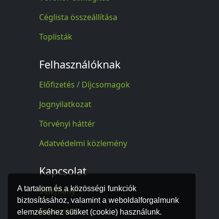
Céglista összeállítása
Toplisták
Felhasználóknak
Előfizetés / Díjcsomagok
Jognyilatkozat
Törvényi háttér
Adatvédelmi közlemény
Kapcsolat
A tartalom és a közösségi funkciók
Vélemény
biztosításához, valamint a weboldalforgalmunk
Kapcsolat
elemzéséhez sütiket (cookie) használunk.