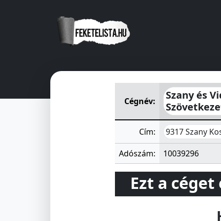
Szany és Vidéke Általános Fo
Szany és Vi
Cégnév:
Szövetkeze
9317 Szany Kos
Cím:
Adószám:
10039296
Ezt a céget