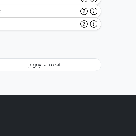
k
Jognyilatkozat