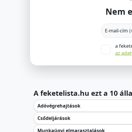
Nem e
E-mail-cím
(
a feket
az ada
A feketelista.hu ezt a 10 ál
Adóvégrehajtások
Csődeljárások
Munkaügyi elmarasztalások