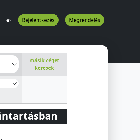
Bejelentkezés
Megrendelés
9317
HU
másik céget
keresek
vántartásban
e
.