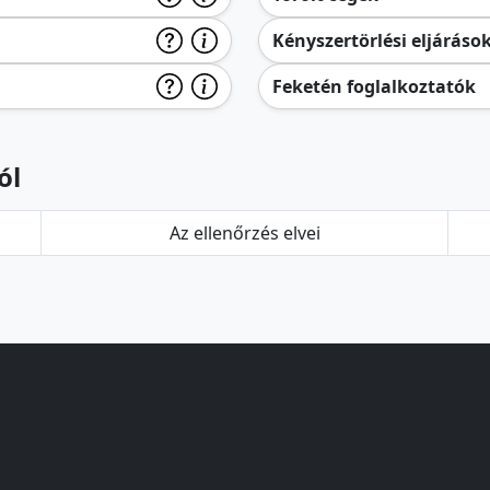
Kényszertörlési eljáráso
Feketén foglalkoztatók
ól
Az ellenőrzés elvei