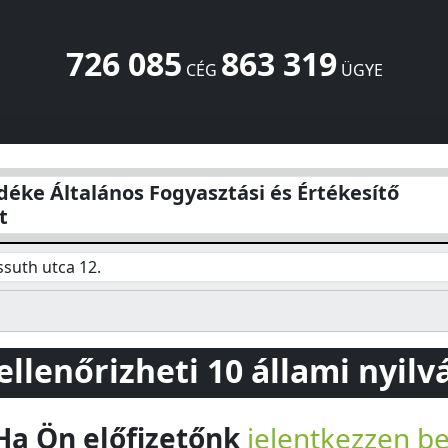
726 085
863 319
CÉG
ÜGYE
gyasztási és Értékesítő Szövetkezet
Kossuth utca 12.
Szany
déke Általános Fogyasztási és Értékesítő
t
suth utca 12.
 ellenőrizheti 10 állami nyil
Ha Ön előfizetőnk
jelentkezzen b