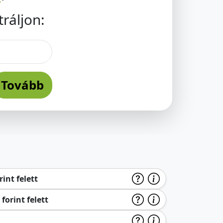
ráljon:
Tovább
int felett
forint felett