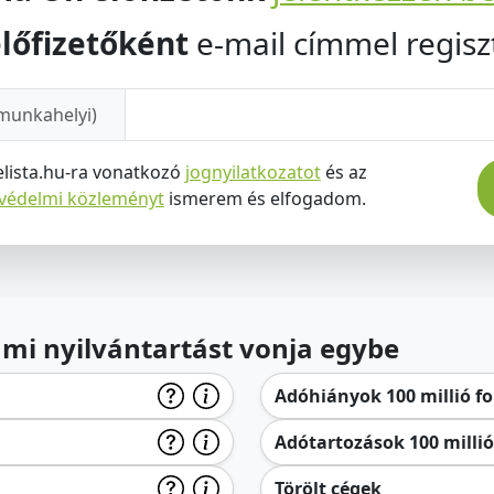
lőfizetőként
e-mail címmel regiszt
munkahelyi)
elista.hu-ra vonatkozó
jognyilatkozatot
és az
tvédelmi közleményt
ismerem és elfogadom.
lami nyilvántartást vonja egybe
Adóhiányok 100 millió for
Adótartozások 100 millió 
Törölt cégek