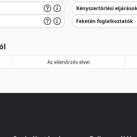
Kényszertörlési eljáráso
Feketén foglalkoztatók
ól
Az ellenőrzés elvei