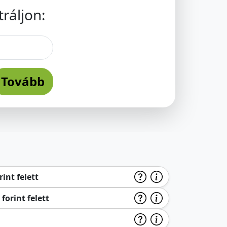
ráljon:
Tovább
int felett
forint felett