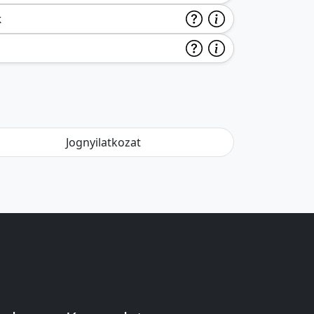
k
Jognyilatkozat