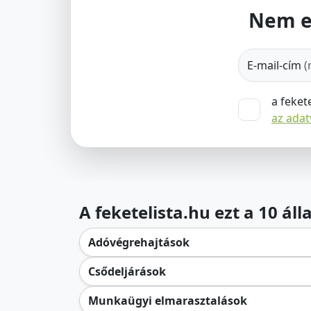
Nem e
E-mail-cím
(
a feket
az ada
A feketelista.hu ezt a 10 ál
Adóvégrehajtások
Csődeljárások
Munkaügyi elmarasztalások