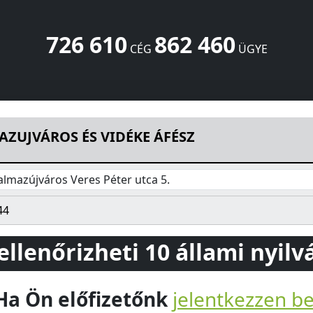
726 610
862 460
CÉG
ÜGYE
ÁFÉSZ
Veres Péter utca 5.
Balmazújváros
4060
HU
ZUJVÁROS ÉS VIDÉKE ÁFÉSZ
almazújváros Veres Péter utca 5.
44
 ellenőrizheti 10 állami nyil
Ha Ön előfizetőnk
jelentkezzen b