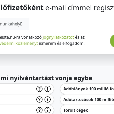
lőfizetőként
e-mail címmel regiszt
munkahelyi)
elista.hu-ra vonatkozó
jognyilatkozatot
és az
tvédelmi közleményt
ismerem és elfogadom.
lami nyilvántartást vonja egybe
Adóhiányok 100 millió for
Adótartozások 100 millió 
Törölt cégek