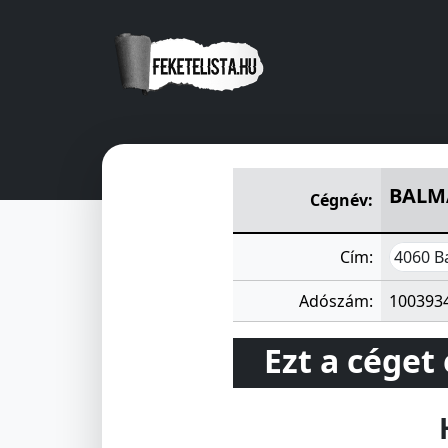
BALMAZUJVÁROS ÉS VIDÉKE 
BALMA
Cégnév:
4060 B
Cím:
Adószám:
100393
Ezt a céget