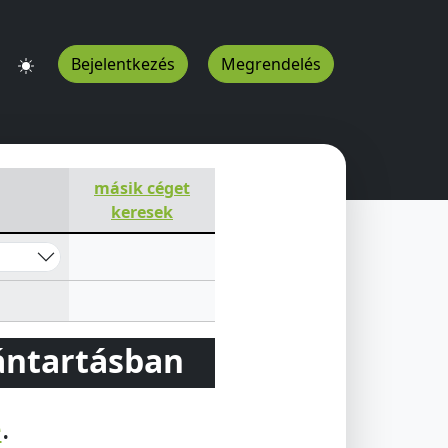
Bejelentkezés
Megrendelés
másik céget
keresek
vántartásban
e
.