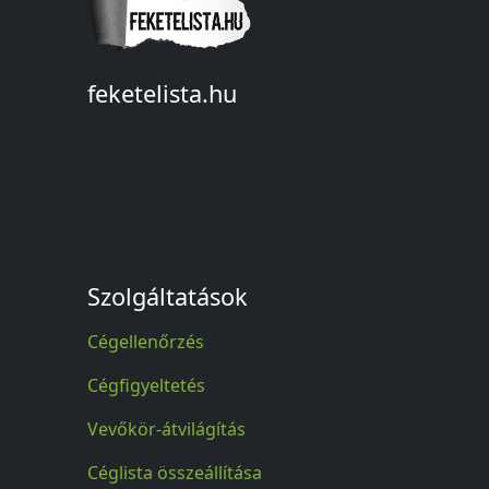
feketelista.hu
© A feketelista.hu-ról nyert bármilyen
információ sajtóbeli nyilvánosságra
hozatalakor a forrás közlése
kötelező!
Szolgáltatások
Cégellenőrzés
Cégfigyeltetés
Vevőkör-átvilágítás
Céglista összeállítása