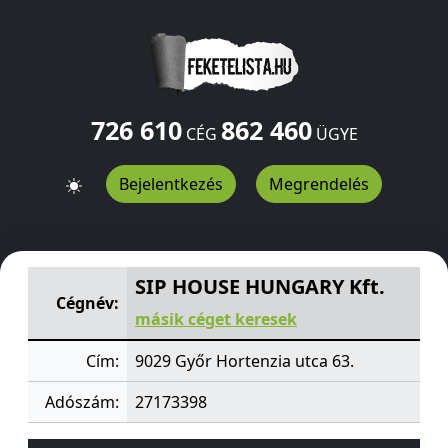
726 610
862 460
CÉG
ÜGYE
Bejelentkezés
Megrendelés
SIP HOUSE HUNGARY Kft.
Hortenzia utca 63.
Győr
9029
SIP HOUSE HUNGARY Kft.
Cégnév:
másik céget keresek
Cím:
9029 Győr Hortenzia utca 63.
Adószám:
27173398