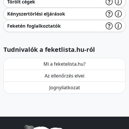
Törölt cégek
Kényszertörlési eljárások
Feketén foglalkoztatók
Tudnivalók a feketlista.hu-ról
Mi a feketelista.hu?
Az ellenőrzés elvei
Jognyilatkozat