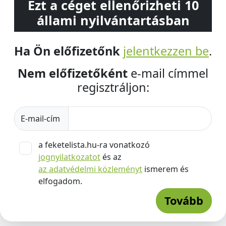
Ezt a céget ellenőrizheti 10
állami nyilvántartásban
Ha Ön előfizetőnk
jelentkezzen be
.
Nem előfizetőként
e-mail címmel
regisztráljon:
E-mail-cím
a feketelista.hu-ra vonatkozó
jognyilatkozatot
és az
az adatvédelmi közleményt
ismerem és
elfogadom.
Tovább