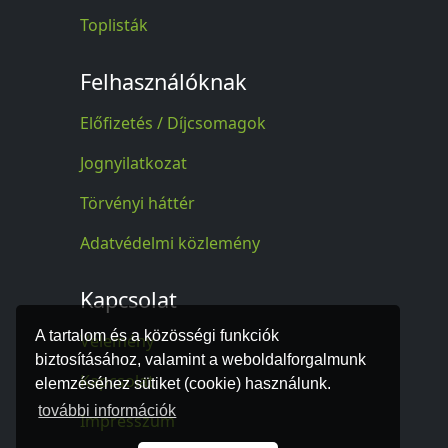
Toplisták
Felhasználóknak
Előfizetés / Díjcsomagok
Jognyilatkozat
Törvényi háttér
Adatvédelmi közlemény
Kapcsolat
A tartalom és a közösségi funkciók
Vélemény
biztosításához, valamint a weboldalforgalmunk
Kapcsolat
elemzéséhez sütiket (cookie) használunk.
további információk
Impresszum