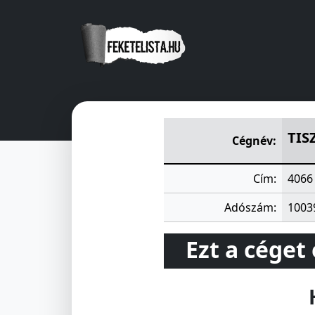
TISZACSEGE ÉS VIDÉKE ÁFÉS
TIS
Cégnév:
Cím:
4066
Adószám:
1003
Ezt a céget