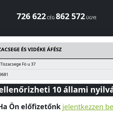
726 622
862 572
CÉG
ÜGYE
Z
Fö u 37
Tiszacsege
4066
HU
ZACSEGE ÉS VIDÉKE ÁFÉSZ
 Tiszacsege Fö u 37
9681
 ellenőrizheti 10 állami nyil
Ha Ön előfizetőnk
jelentkezzen b