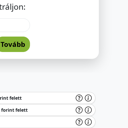
ráljon:
Tovább
int felett
forint felett