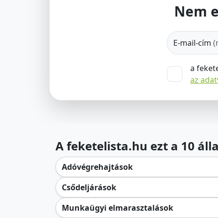
Nem e
E-mail-cím
(
a feket
az ada
A feketelista.hu ezt a 10 ál
Adóvégrehajtások
Csődeljárások
Munkaügyi elmarasztalások