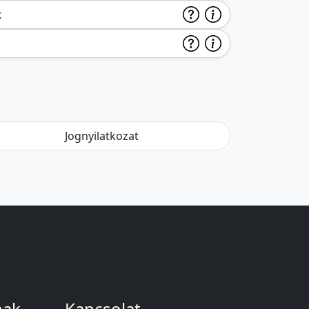
k
Jognyilatkozat
nak
Kapcsolat