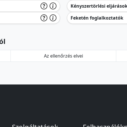
Kényszertörlési eljáráso
Feketén foglalkoztatók
ól
Az ellenőrzés elvei
Szolgáltatások
Felhasználók