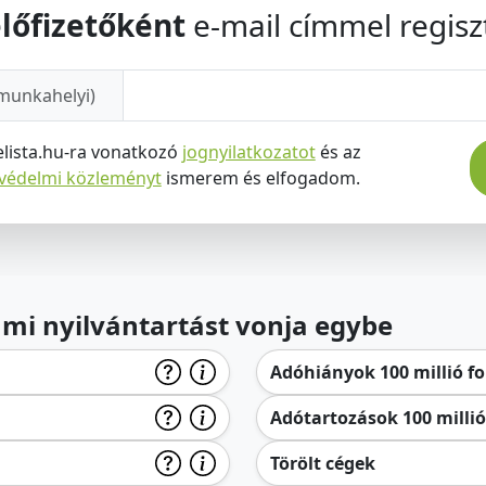
lőfizetőként
e-mail címmel regiszt
munkahelyi)
elista.hu-ra vonatkozó
jognyilatkozatot
és az
tvédelmi közleményt
ismerem és elfogadom.
lami nyilvántartást vonja egybe
Adóhiányok 100 millió for
Adótartozások 100 millió 
Törölt cégek