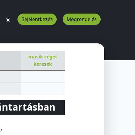
Bejelentkezés
Megrendelés
másik céget
keresek
vántartásban
e
.