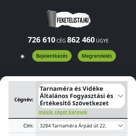
726 610
862 460
CÉG
ÜGYE
Bejelentkezés
Megrendelés
Tarnaméra és Vidéke Általános Fogyasztási és Értékesít
Tarnaméra és Vidéke
Általános Fogyasztási és
Cégnév:
Értékesítő Szövetkezet
másik céget keresek
3284 Tarnaméra Árpád út 22.
Cím: