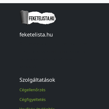
feketelista.hu
© A feketelista.hu-ról nyert bármilyen
információ sajtóbeli nyilvánosságra
hozatalakor a forrás közlése
kötelező!
Szolgáltatások
Cégellenőrzés
Cégfigyeltetés