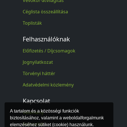
Vevőkör-átvilágítás
Céglista összeállítása
Toplisták
Felhasználóknak
Előfizetés / Díjcsomagok
Jognyilatkozat
Törvényi háttér
Adatvédelmi közlemény
Kapcsolat
A tartalom és a közösségi funkciók
Vélemény
biztosításához, valamint a weboldalforgalmunk
Kapcsolat
elemzéséhez sütiket (cookie) használunk.