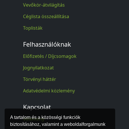
Vevőkör-átvilágítás
Céglista összeállítása
Toplisták
Felhasználóknak
Előfizetés / Díjcsomagok
Jognyilatkozat
Törvényi háttér
Adatvédelmi közlemény
Kapcsolat
A tartalom és a közösségi funkciók
Vélemény
biztosításához, valamint a weboldalforgalmunk