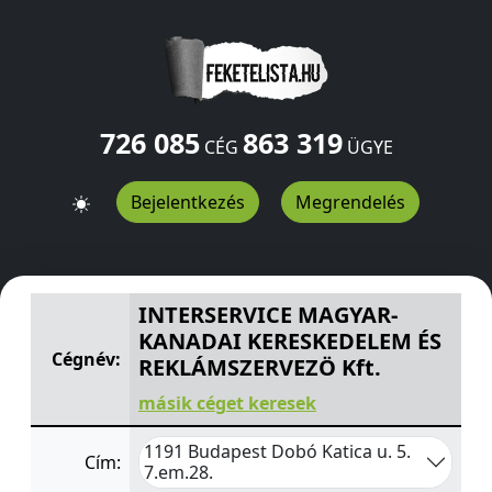
726 085
863 319
CÉG
ÜGYE
Bejelentkezés
Megrendelés
INTERSERVICE MAGYAR-KANADAI KERESKEDELEM ÉS RE
INTERSERVICE MAGYAR-
KANADAI KERESKEDELEM ÉS
Cégnév:
REKLÁMSZERVEZÖ Kft.
másik céget keresek
1191 Budapest Dobó Katica u. 5.
Cím:
7.em.28.