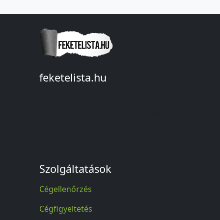
feketelista.hu
© A feketelista.hu-ról nyert bármilyen
információ sajtóbeli nyilvánosságra
hozatalakor a forrás közlése
kötelező!
Szolgáltatások
Cégellenőrzés
Cégfigyeltetés