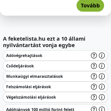
Tovább
A feketelista.hu ezt a 10 állami
nyilvántartást vonja egybe
Adóvégrehajtások
Csődeljárások
Munkaügyi elmarasztalások
Felszámolási eljárások
Végelszámolási eljárások
Adóhiányok 100 millió forint felett