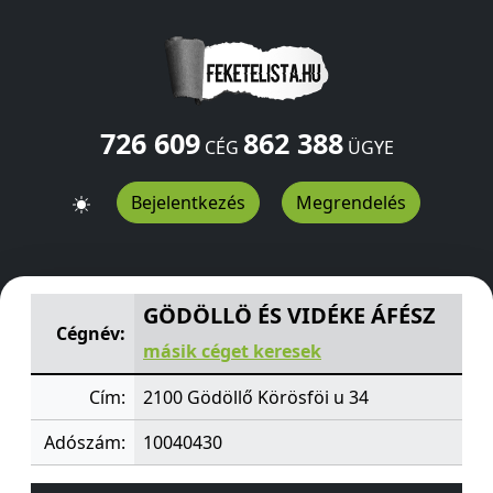
726 609
862 388
CÉG
ÜGYE
Bejelentkezés
Megrendelés
GÖDÖLLÖ ÉS VIDÉKE ÁFÉSZ
Körösföi u 34
Gödöllő
2100
GÖDÖLLÖ ÉS VIDÉKE ÁFÉSZ
Cégnév:
másik céget keresek
Cím:
2100 Gödöllő Körösföi u 34
Adószám:
10040430