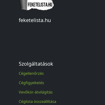
feketelista.hu
© A feketelista.hu-ról nyert bármilyen
információ sajtóbeli nyilvánosságra
hozatalakor a forrás közlése
kötelező!
Szolgáltatások
Cégellenőrzés
Cégfigyeltetés
Vevőkör-átvilágítás
Céglista összeállítása