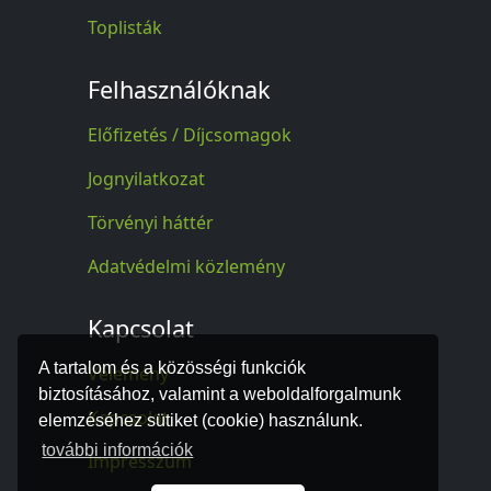
Toplisták
Felhasználóknak
Előfizetés / Díjcsomagok
Jognyilatkozat
Törvényi háttér
Adatvédelmi közlemény
Kapcsolat
A tartalom és a közösségi funkciók
Vélemény
biztosításához, valamint a weboldalforgalmunk
Kapcsolat
elemzéséhez sütiket (cookie) használunk.
további információk
Impresszum