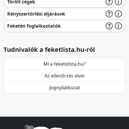
Törölt cégek
Kényszertörlési eljárások
Feketén foglalkoztatók
Tudnivalók a feketlista.hu-ról
Mi a feketelista.hu?
Az ellenőrzés elvei
Jognyilatkozat