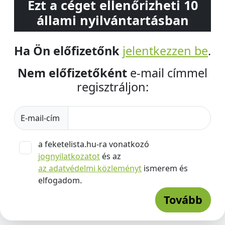
Ezt a céget ellenőrizheti 10
állami nyilvántartásban
Ha Ön előfizetőnk
jelentkezzen be
.
Nem előfizetőként
e-mail címmel
regisztráljon:
E-mail-cím
a feketelista.hu-ra vonatkozó
jognyilatkozatot
és az
az adatvédelmi közleményt
ismerem és
elfogadom.
Tovább