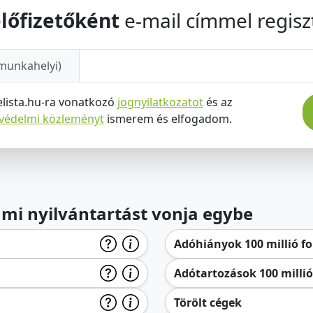
lőfizetőként
e-mail címmel regiszt
munkahelyi)
elista.hu-ra vonatkozó
jognyilatkozatot
és az
tvédelmi közleményt
ismerem és elfogadom.
lami nyilvántartást vonja egybe
Adóhiányok 100 millió for
Adótartozások 100 millió 
Törölt cégek