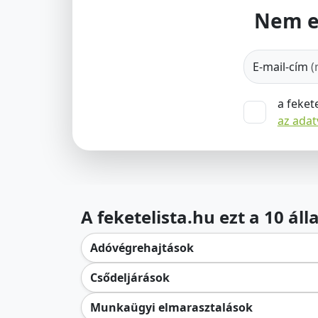
Nem e
E-mail-cím
(
a feket
az ada
A feketelista.hu ezt a 10 ál
Adóvégrehajtások
Csődeljárások
Munkaügyi elmarasztalások