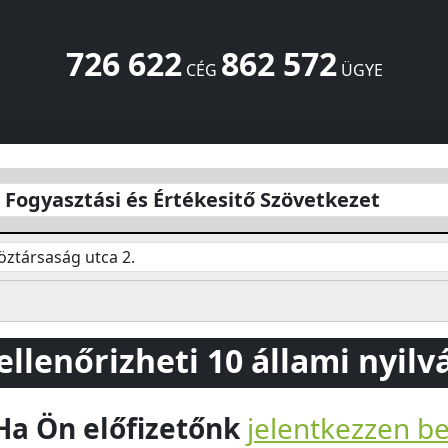
726 622
862 572
CÉG
ÜGYE
ékesitő Szövetkezet
Köztársaság utca 2.
Szob
2628
HU
 Fogyasztási és Értékesitő Szövetkezet
öztársaság utca 2.
 ellenőrizheti 10 állami nyil
Ha Ön előfizetőnk
jelentkezzen b