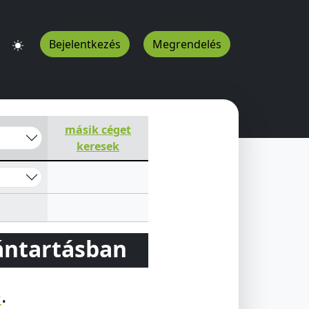
Bejelentkezés
Megrendelés
másik céget
keresek
vántartásban
e
.