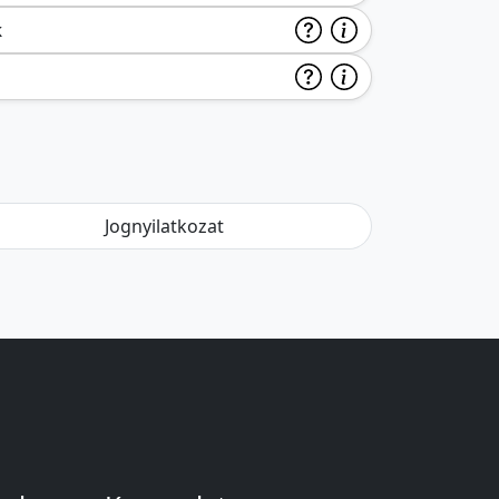
k
Jognyilatkozat