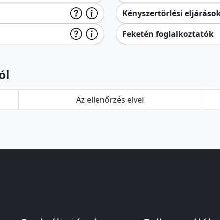
Kényszertörlési eljáráso
Feketén foglalkoztatók
ól
Az ellenőrzés elvei