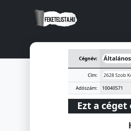
Általános Fogyasztási és Ért
Általános
Cégnév:
2628 Szob K
Cím:
Adószám:
10040571
Ezt a céget