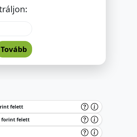
ráljon:
Tovább
int felett
forint felett