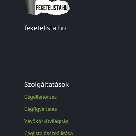
feketelista.hu
© A feketelista.hu-ról nyert bármilyen
információ sajtóbeli nyilvánosságra
hozatalakor a forrás közlése
kötelező!
Szolgáltatások
Cégellenőrzés
Cégfigyeltetés
Vevőkör-átvilágítás
Céglista összeállítása