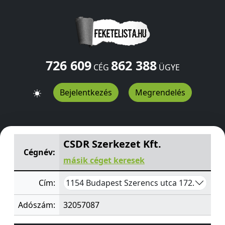
726 609
862 388
CÉG
ÜGYE
Bejelentkezés
Megrendelés
CSDR Szerkezet Kft.
Szerencs utca 172.
Budapest
1154
CSDR Szerkezet Kft.
Cégnév:
másik céget keresek
1154 Budapest Szerencs utca 172.
Cím:
Adószám:
32057087