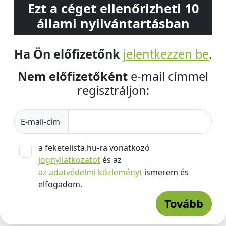
Ezt a céget ellenőrizheti 10
állami nyilvántartásban
Ha Ön előfizetőnk
jelentkezzen be
.
Nem előfizetőként
e-mail címmel
regisztráljon:
E-mail-cím
a feketelista.hu-ra vonatkozó
jognyilatkozatot
és az
az adatvédelmi közleményt
ismerem és
elfogadom.
Tovább