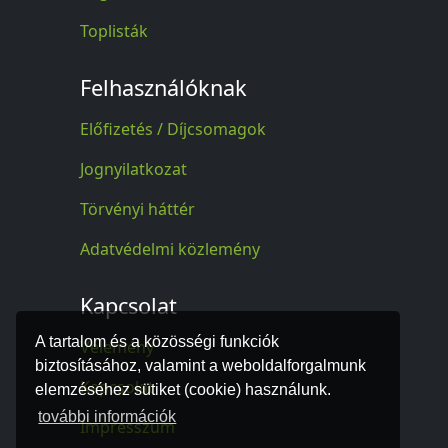
Toplisták
Felhasználóknak
Előfizetés / Díjcsomagok
Jognyilatkozat
Törvényi háttér
Adatvédelmi közlemény
Kapcsolat
A tartalom és a közösségi funkciók
Vélemény
biztosításához, valamint a weboldalforgalmunk
Kapcsolat
elemzéséhez sütiket (cookie) használunk.
további információk
Impresszum