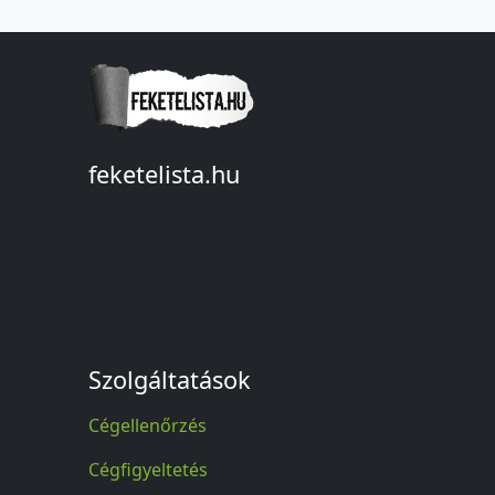
feketelista.hu
© A feketelista.hu-ról nyert bármilyen
információ sajtóbeli nyilvánosságra
hozatalakor a forrás közlése
kötelező!
Szolgáltatások
Cégellenőrzés
Cégfigyeltetés