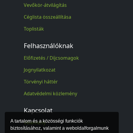
Vevőkör-átvilágítás
Céglista összeállítása
Toplisták
Felhasználóknak
Előfizetés / Díjcsomagok
Jognyilatkozat
Törvényi háttér
Adatvédelmi közlemény
Kapcsolat
A tartalom és a közösségi funkciók
Vélemény
biztosításához, valamint a weboldalforgalmunk