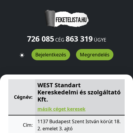
726 085
863 319
CÉG
ÜGYE
Bejelentkezés
Megrendelés
WEST Standart Kereskedelmi és szolgáltató Kft.
Szent Is
WEST Standart
Kereskedelmi és szolgáltató
Cégnév:
Kft.
másik céget keresek
1137 Budapest Szent István körút 18.
Cím:
2. emelet 3. ajtó