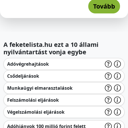
Tovább
A feketelista.hu ezt a 10 állami
nyilvántartást vonja egybe
Adóvégrehajtások
Csődeljárások
Munkaügyi elmarasztalások
Felszámolási eljárások
Végelszámolási eljárások
Adóhiányok 100 millió forint felett