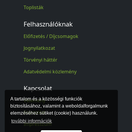
Toplisták
Felhasználóknak
Előfizetés / Díjcsomagok
Jognyilatkozat
Törvényi háttér
Adatvédelmi közlemény
Kapcsolat
A tartalom és a közösségi funkciók
Vélemény
biztosításához, valamint a weboldalforgalmunk
Kapcsolat
elemzéséhez sütiket (cookie) használunk.
további információk
Impresszum