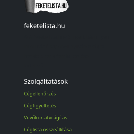
feketelista.hu
© A feketelista.hu-ról nyert bármilyen
információ sajtóbeli nyilvánosságra
hozatalakor a forrás közlése
kötelező!
Szolgáltatások
Cégellenőrzés
Cégfigyeltetés
Vevőkör-átvilágítás
Céglista összeállítása