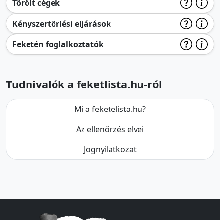
Törölt cégek
Kényszertörlési eljárások
Feketén foglalkoztatók
Tudnivalók a feketlista.hu-ról
Mi a feketelista.hu?
Az ellenőrzés elvei
Jognyilatkozat