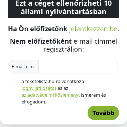
Ezt a céget ellenőrizheti 10
állami nyilvántartásban
Ha Ön előfizetőnk
jelentkezzen be
.
Nem előfizetőként
e-mail címmel
regisztráljon:
E-mail-cím
a feketelista.hu-ra vonatkozó
jognyilatkozatot
és az
az adatvédelmi közleményt
ismerem és
elfogadom.
Tovább