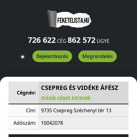
726 622
862 572
CÉG
ÜGYE
Bejelentkezés
Megrendelés
CSEPREG ÉS VIDÉKE ÁFÉSZ
Széchenyi tér 13
Csepreg
97
CSEPREG ÉS VIDÉKE ÁFÉSZ
Cégnév:
másik céget keresek
Cím:
9735 Csepreg Széchenyi tér 13
Adószám:
10042078