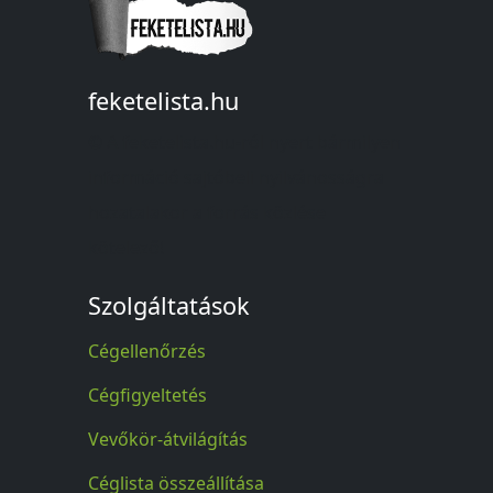
feketelista.hu
© A feketelista.hu-ról nyert bármilyen
információ sajtóbeli nyilvánosságra
hozatalakor a forrás közlése
kötelező!
Szolgáltatások
Cégellenőrzés
Cégfigyeltetés
Vevőkör-átvilágítás
Céglista összeállítása