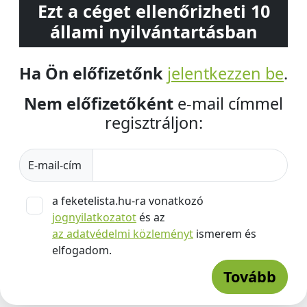
Ezt a céget ellenőrizheti 10
állami nyilvántartásban
Ha Ön előfizetőnk
jelentkezzen be
.
Nem előfizetőként
e-mail címmel
regisztráljon:
E-mail-cím
a feketelista.hu-ra vonatkozó
jognyilatkozatot
és az
az adatvédelmi közleményt
ismerem és
elfogadom.
Tovább