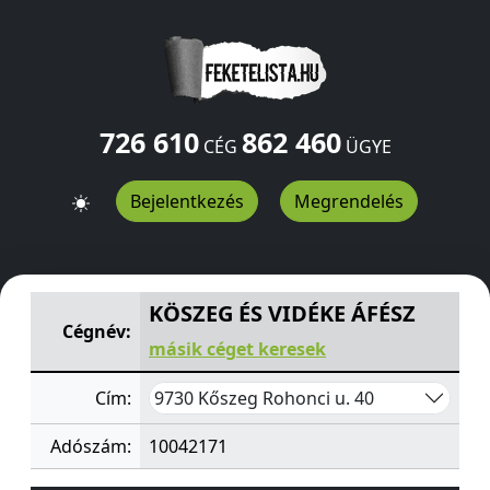
726 610
862 460
CÉG
ÜGYE
Bejelentkezés
Megrendelés
KÖSZEG ÉS VIDÉKE ÁFÉSZ
Rohonci u. 40
Kőszeg
9730
H
KÖSZEG ÉS VIDÉKE ÁFÉSZ
Cégnév:
másik céget keresek
9730 Kőszeg Rohonci u. 40
Cím:
Adószám:
10042171