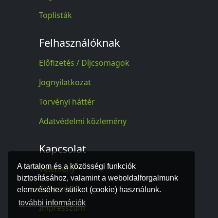
Toplisták
Felhasználóknak
Előfizetés / Díjcsomagok
Jognyilatkozat
Törvényi háttér
Adatvédelmi közlemény
Kapcsolat
A tartalom és a közösségi funkciók
Vélemény
biztosításához, valamint a weboldalforgalmunk
Kapcsolat
elemzéséhez sütiket (cookie) használunk.
további információk
Impresszum