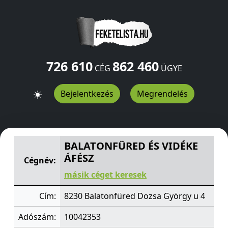
726 610
862 460
CÉG
ÜGYE
Bejelentkezés
Megrendelés
BALATONFÜRED ÉS VIDÉKE ÁFÉSZ
Dozsa György u 4
Bal
BALATONFÜRED ÉS VIDÉKE
ÁFÉSZ
Cégnév:
másik céget keresek
Cím:
8230 Balatonfüred Dozsa György u 4
Adószám:
10042353