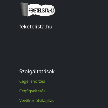
feketelista.hu
© A feketelista.hu-ról nyert bármilyen
információ sajtóbeli nyilvánosságra
hozatalakor a forrás közlése
kötelező!
Szolgáltatások
Cégellenőrzés
Cégfigyeltetés
Vevőkör-átvilágítás