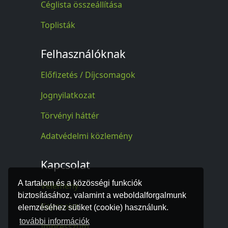
Céglista összeállítása
Toplisták
Felhasználóknak
Előfizetés / Díjcsomagok
Jognyilatkozat
Törvényi háttér
Adatvédelmi közlemény
Kapcsolat
A tartalom és a közösségi funkciók
Vélemény
biztosításához, valamint a weboldalforgalmunk
Kapcsolat
elemzéséhez sütiket (cookie) használunk.
további információk
Impresszum