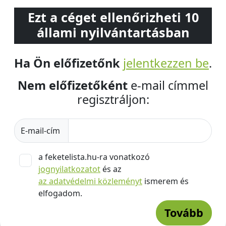
Ezt a céget ellenőrizheti 10
állami nyilvántartásban
Ha Ön előfizetőnk
jelentkezzen be
.
Nem előfizetőként
e-mail címmel
regisztráljon:
E-mail-cím
a feketelista.hu-ra vonatkozó
jognyilatkozatot
és az
az adatvédelmi közleményt
ismerem és
elfogadom.
Tovább