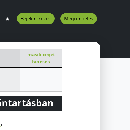
Bejelentkezés
Megrendelés
másik céget
keresek
vántartásban
e
.