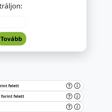
ráljon:
Tovább
int felett
forint felett