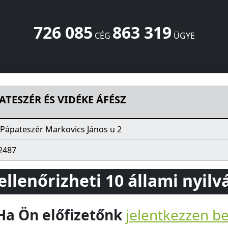
726 085
863 319
CÉG
ÜGYE
Z
Markovics János u 2
Pápateszér
8556
HU
ATESZÉR ÉS VIDÉKE ÁFÉSZ
Pápateszér Markovics János u 2
2487
 ellenőrizheti 10 állami nyil
Ha Ön előfizetőnk
jelentkezzen b