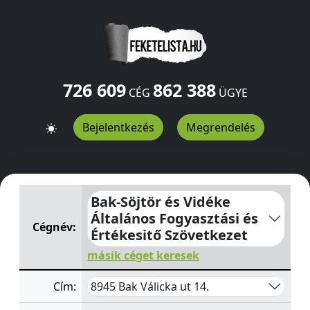
726 609
862 388
CÉG
ÜGYE
Bejelentkezés
Megrendelés
Bak-Söjtör és Vidéke Általános Fogyasztási és Értékesit
Bak-Söjtör és Vidéke
Általános Fogyasztási és
Cégnév:
Értékesitő Szövetkezet
másik céget keresek
8945 Bak Válicka ut 14.
Cím: