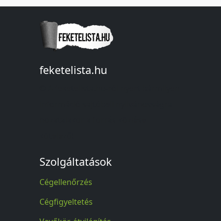
feketelista.hu
© A feketelista.hu-ról nyert bármilyen
információ sajtóbeli nyilvánosságra
hozatalakor a forrás közlése
kötelező!
Szolgáltatások
Cégellenőrzés
Cégfigyeltetés