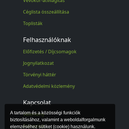
Vevőkör-átvilágítás
Céglista összeállítása
Toplisták
Felhasználóknak
Előfizetés / Díjcsomagok
Jognyilatkozat
Törvényi háttér
Adatvédelmi közlemény
Kapcsolat
A tartalom és a közösségi funkciók
Vélemény
biztosításához, valamint a weboldalforgalmunk
Kapcsolat
elemzéséhez sütiket (cookie) használunk.