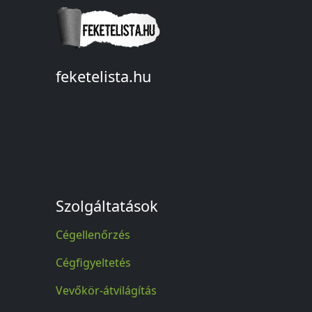
feketelista.hu
© A feketelista.hu-ról nyert bármilyen
információ sajtóbeli nyilvánosságra
hozatalakor a forrás közlése
kötelező!
Szolgáltatások
Cégellenőrzés
Cégfigyeltetés
Vevőkör-átvilágítás