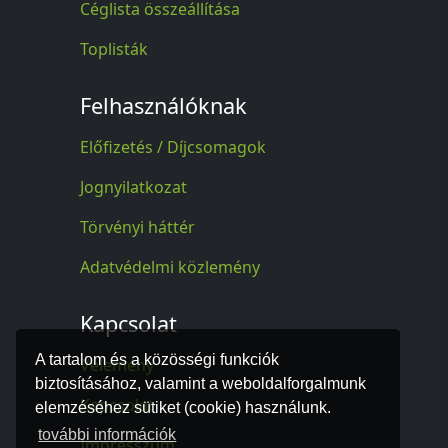
Céglista összeállítása
Toplisták
Felhasználóknak
Előfizetés / Díjcsomagok
Jognyilatkozat
Törvényi háttér
Adatvédelmi közlemény
Kapcsolat
A tartalom és a közösségi funkciók
Vélemény
biztosításához, valamint a weboldalforgalmunk
Kapcsolat
elemzéséhez sütiket (cookie) használunk.
további információk
Impresszum