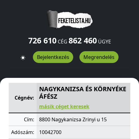
726 610
862 460
CÉG
ÜGYE
Bejelentkezés
Megrendelés
NAGYKANIZSA ÉS KÖRNYÉKE ÁFÉSZ
Zrinyi u 15
Nagykani
NAGYKANIZSA ÉS KÖRNYÉKE
ÁFÉSZ
Cégnév:
másik céget keresek
Cím:
8800 Nagykanizsa Zrinyi u 15
Adószám:
10042700