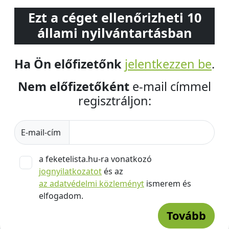
Ezt a céget ellenőrizheti 10
állami nyilvántartásban
Ha Ön előfizetőnk
jelentkezzen be
.
Nem előfizetőként
e-mail címmel
regisztráljon:
E-mail-cím
a feketelista.hu-ra vonatkozó
jognyilatkozatot
és az
az adatvédelmi közleményt
ismerem és
elfogadom.
Tovább