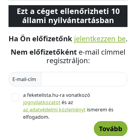
Ezt a céget ellenőrizheti 10
állami nyilvántartásban
Ha Ön előfizetőnk
jelentkezzen be
.
Nem előfizetőként
e-mail címmel
regisztráljon:
E-mail-cím
a feketelista.hu-ra vonatkozó
jognyilatkozatot
és az
az adatvédelmi közleményt
ismerem és
elfogadom.
Tovább