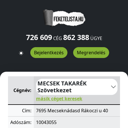
726 609
862 388
CÉG
ÜGYE
Bejelentkezés
Megrendelés
MECSEK TAKARÉK Szövetkezet
Rákoczi u 40
Mecseknád
MECSEK TAKARÉK
Szövetkezet
Cégnév:
másik céget keresek
Cím:
7695 Mecseknádasd Rákoczi u 40
Adószám:
10043055