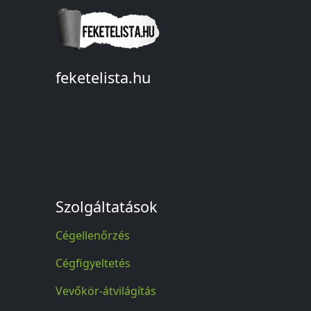
feketelista.hu
© A feketelista.hu-ról nyert bármilyen
információ sajtóbeli nyilvánosságra
hozatalakor a forrás közlése
kötelező!
Szolgáltatások
Cégellenőrzés
Cégfigyeltetés
Vevőkör-átvilágítás