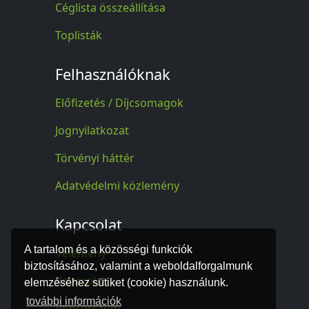
Céglista összeállítása
Toplisták
Felhasználóknak
Előfizetés / Díjcsomagok
Jognyilatkozat
Törvényi háttér
Adatvédelmi közlemény
Kapcsolat
A tartalom és a közösségi funkciók
Vélemény
biztosításához, valamint a weboldalforgalmunk
Kapcsolat
elemzéséhez sütiket (cookie) használunk.
további információk
Impresszum