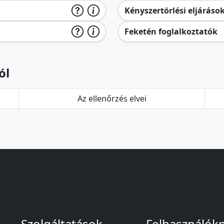
Kényszertörlési eljáráso
Feketén foglalkoztatók
ól
Az ellenőrzés elvei
Szolgáltatások
Felhasználók