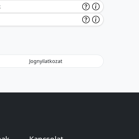
k
Jognyilatkozat
nak
Kapcsolat