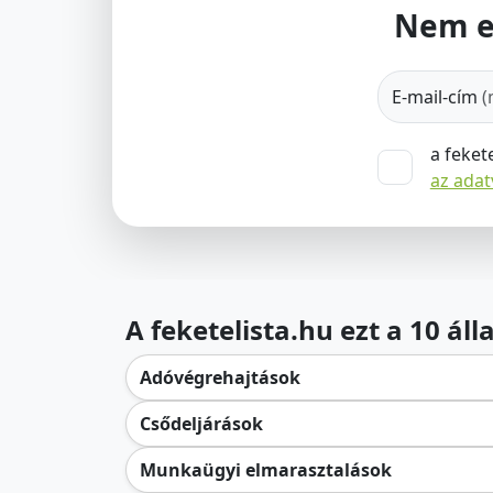
Nem e
E-mail-cím
(
a feket
az ada
A feketelista.hu ezt a 10 ál
Adóvégrehajtások
Csődeljárások
Munkaügyi elmarasztalások