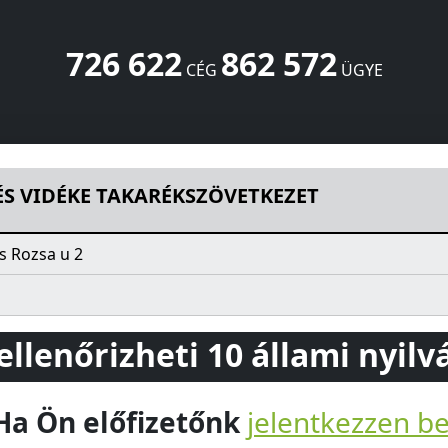
726 622
862 572
CÉG
ÜGYE
ZÖVETKEZET
Rozsa u 2
Hajós
6344
HU
ÉS VIDÉKE TAKARÉKSZÖVETKEZET
s Rozsa u 2
 ellenőrizheti 10 állami nyil
Ha Ön előfizetőnk
jelentkezzen b