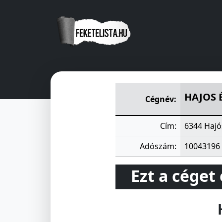
HAJOS ÉS VIDÉKE TAKARÉKS
HAJOS 
Cégnév:
Cím:
6344 Hajó
Adószám:
10043196
Ezt a céget