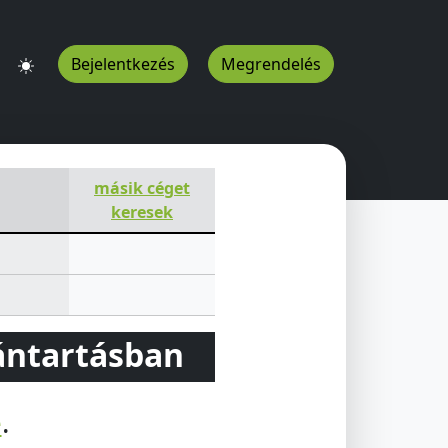
Bejelentkezés
Megrendelés
másik céget
keresek
vántartásban
e
.