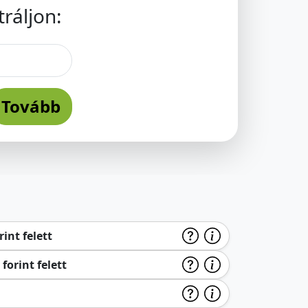
ráljon:
Tovább
int felett
forint felett