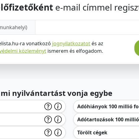
lőfizetőként
e-mail címmel regiszt
munkahelyi)
elista.hu-ra vonatkozó
jognyilatkozatot
és az
tvédelmi közleményt
ismerem és elfogadom.
lami nyilvántartást vonja egybe
Adóhiányok 100 millió for
Adótartozások 100 millió 
Törölt cégek