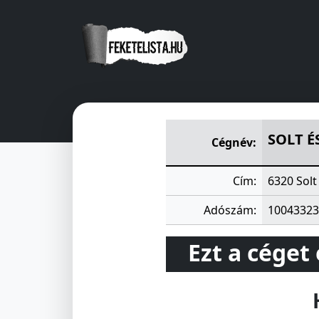
SOLT ÉS VIDÉKE TAKARÉKSZ
SOLT É
Cégnév:
Cím:
6320 Solt
Adószám:
10043323
Ezt a céget