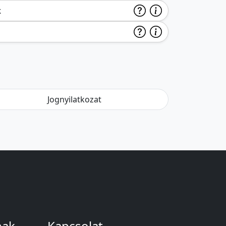
k
Jognyilatkozat
nak
Kapcsolat