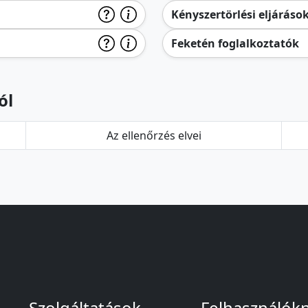
Kényszertörlési eljáráso
Feketén foglalkoztatók
ól
Az ellenőrzés elvei
Szolgáltatások
Felhasználók