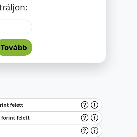
ráljon:
Tovább
int felett
forint felett