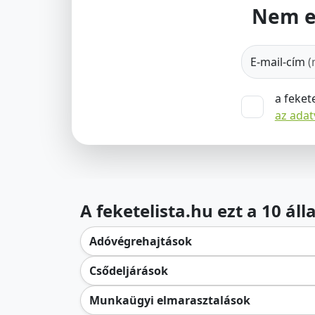
Nem e
E-mail-cím
(
a feket
az ada
A feketelista.hu ezt a 10 ál
Adóvégrehajtások
Csődeljárások
Munkaügyi elmarasztalások