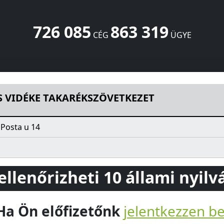
726 085
863 319
CÉG
ÜGYE
ÖVETKEZET
Posta u 14
Solt
6320
HU
S VIDÉKE TAKARÉKSZÖVETKEZET
 Posta u 14
 ellenőrizheti 10 állami nyil
Ha Ön előfizetőnk
jelentkezzen b