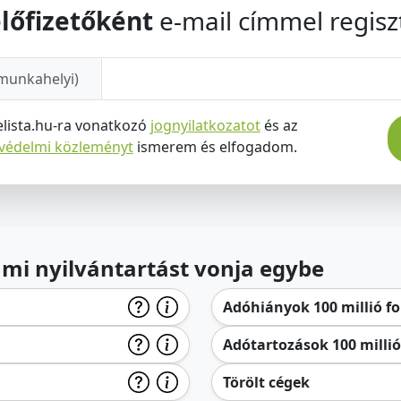
lőfizetőként
e-mail címmel regiszt
munkahelyi)
elista.hu-ra vonatkozó
jognyilatkozatot
és az
tvédelmi közleményt
ismerem és elfogadom.
lami nyilvántartást vonja egybe
Adóhiányok 100 millió for
Adótartozások 100 millió 
Törölt cégek