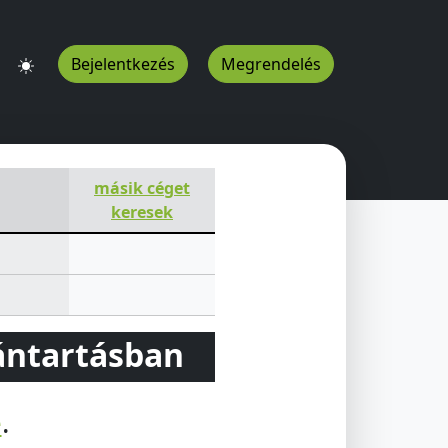
Bejelentkezés
Megrendelés
másik céget
keresek
vántartásban
e
.