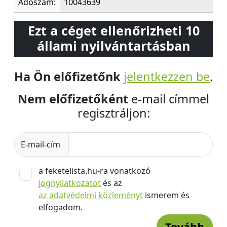
Adószám:
10043639
Ezt a céget ellenőrizheti 10
állami nyilvántartásban
Ha Ön előfizetőnk
jelentkezzen be
.
Nem előfizetőként
e-mail címmel
regisztráljon:
E-mail-cím
a feketelista.hu-ra vonatkozó
jognyilatkozatot
és az
az adatvédelmi közleményt
ismerem és
elfogadom.
Tovább