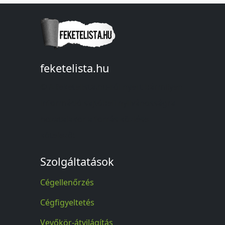
feketelista.hu
© A feketelista.hu-ról nyert bármilyen
információ sajtóbeli nyilvánosságra
hozatalakor a forrás közlése
kötelező!
Szolgáltatások
Cégellenőrzés
Cégfigyeltetés
Vevőkör-átvilágítás