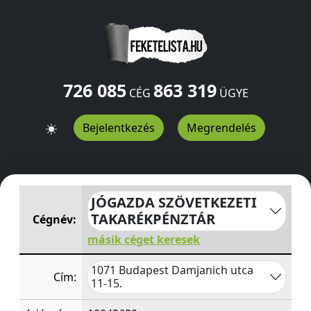
726 085
863 319
CÉG
ÜGYE
Bejelentkezés
Megrendelés
JÓGAZDA SZÖVETKEZETI TAKARÉKPÉNZTÁR
Damjanich u
JÓGAZDA SZÖVETKEZETI
TAKARÉKPÉNZTÁR
Cégnév:
másik céget keresek
1071 Budapest Damjanich utca
Cím:
11-15.