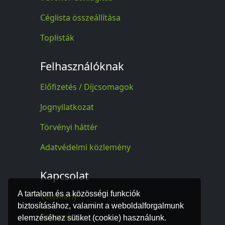
Céglista összeállítása
Toplisták
Felhasználóknak
Előfizetés / Díjcsomagok
Jognyilatkozat
Törvényi háttér
Adatvédelmi közlemény
Kapcsolat
A tartalom és a közösségi funkciók
Vélemény
biztosításához, valamint a weboldalforgalmunk
Kapcsolat
elemzéséhez sütiket (cookie) használunk.