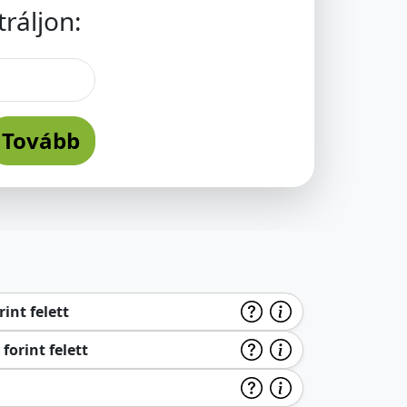
ráljon:
Tovább
int felett
forint felett