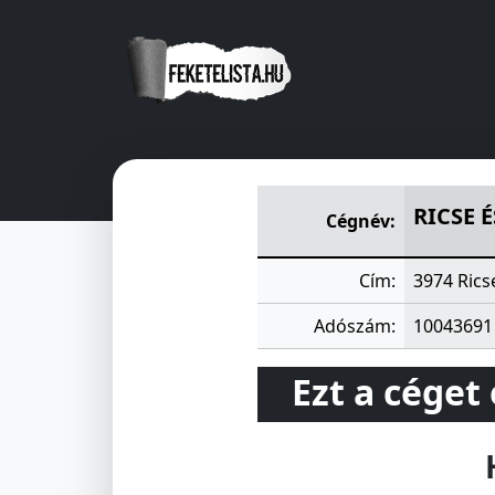
RICSE ÉS VIDÉKE TAKARÉKS
RICSE 
Cégnév:
Cím:
3974 Rics
Adószám:
10043691
Ezt a céget