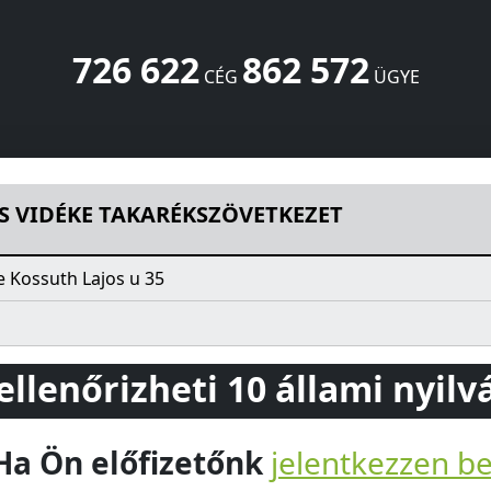
726 622
862 572
CÉG
ÜGYE
ZÖVETKEZET
Kossuth Lajos u 35
Ricse
3974
HU
ÉS VIDÉKE TAKARÉKSZÖVETKEZET
e Kossuth Lajos u 35
 ellenőrizheti 10 állami nyil
Ha Ön előfizetőnk
jelentkezzen b