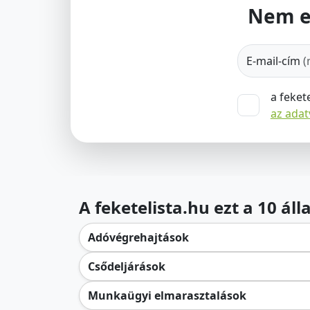
Nem e
E-mail-cím
(
a feket
az ada
A feketelista.hu ezt a 10 ál
Adóvégrehajtások
Csődeljárások
Munkaügyi elmarasztalások