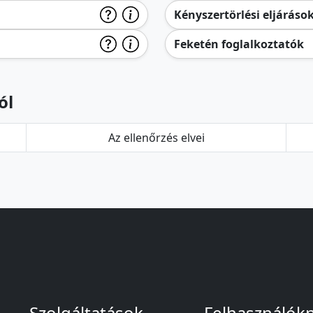
Kényszertörlési eljáráso
Feketén foglalkoztatók
ól
Az ellenőrzés elvei
Szolgáltatások
Felhasználók