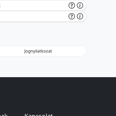
k
Jognyilatkozat
nak
Kapcsolat