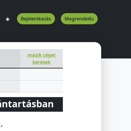
Bejelentkezés
Megrendelés
másik céget
keresek
vántartásban
e
.