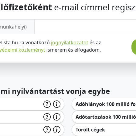
lőfizetőként
e-mail címmel regiszt
munkahelyi)
elista.hu-ra vonatkozó
jognyilatkozatot
és az
tvédelmi közleményt
ismerem és elfogadom.
lami nyilvántartást vonja egybe
Adóhiányok 100 millió for
Adótartozások 100 millió 
Törölt cégek