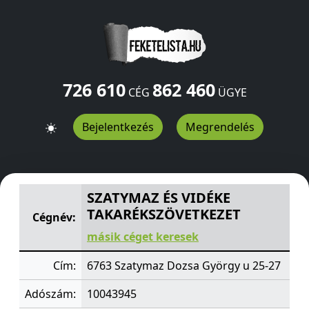
726 610
862 460
CÉG
ÜGYE
Bejelentkezés
Megrendelés
SZATYMAZ ÉS VIDÉKE TAKARÉKSZÖVETKEZET
Dozsa Gyö
SZATYMAZ ÉS VIDÉKE
TAKARÉKSZÖVETKEZET
Cégnév:
másik céget keresek
Cím:
6763 Szatymaz Dozsa György u 25-27
Adószám:
10043945