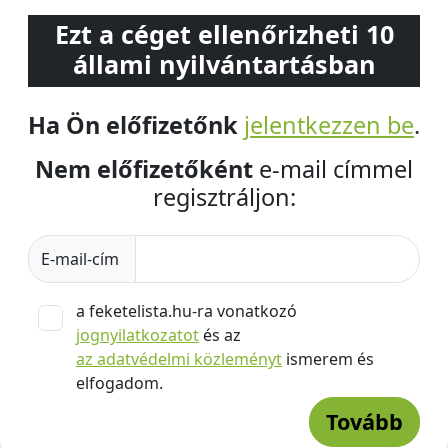
Ezt a céget ellenőrizheti 10
állami nyilvántartásban
Ha Ön előfizetőnk
jelentkezzen be
.
Nem előfizetőként
e-mail címmel
regisztráljon:
E-mail-cím
a feketelista.hu-ra vonatkozó
jognyilatkozatot
és az
az adatvédelmi közleményt
ismerem és
elfogadom.
Tovább