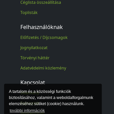
Céglista összeállítása
Toplisták
Felhasználóknak
Előfizetés / Díjcsomagok
Jognyilatkozat
Törvényi háttér
Adatvédelmi közlemény
Kapcsolat
A tartalom és a közösségi funkciók
Vélemény
biztosításához, valamint a weboldalforgalmunk
Kapcsolat
elemzéséhez sütiket (cookie) használunk.
további információk
Impresszum