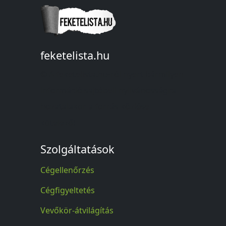
feketelista.hu
© A feketelista.hu-ról nyert bármilyen
információ sajtóbeli nyilvánosságra
hozatalakor a forrás közlése
kötelező!
Szolgáltatások
Cégellenőrzés
Cégfigyeltetés
Vevőkör-átvilágítás