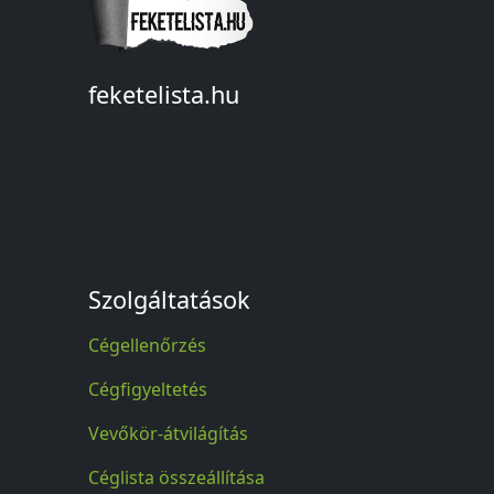
feketelista.hu
© A feketelista.hu-ról nyert bármilyen
információ sajtóbeli nyilvánosságra
hozatalakor a forrás közlése
kötelező!
Szolgáltatások
Cégellenőrzés
Cégfigyeltetés
Vevőkör-átvilágítás
Céglista összeállítása