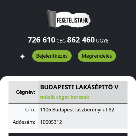
726 610
862 460
CÉG
ÜGYE
Bejelentkezés
Megrendelés
BUDAPESTI LAKÁSÉPITÖ V
Jászberényi ut 82
Budapest
1
BUDAPESTI LAKÁSÉPITÖ V
Cégnév:
másik céget keresek
Cím:
1106 Budapest Jászberényi ut 82
Adószám:
10005312