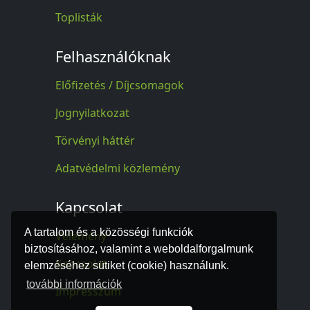
Toplisták
Felhasználóknak
Előfizetés / Díjcsomagok
Jognyilatkozat
Törvényi háttér
Adatvédelmi közlemény
Kapcsolat
A tartalom és a közösségi funkciók
Vélemény
biztosításához, valamint a weboldalforgalmunk
Kapcsolat
elemzéséhez sütiket (cookie) használunk.
további információk
Impresszum