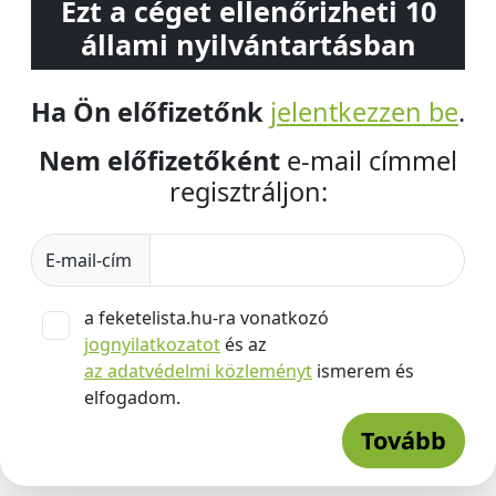
Ezt a céget ellenőrizheti 10
állami nyilvántartásban
Ha Ön előfizetőnk
jelentkezzen be
.
Nem előfizetőként
e-mail címmel
regisztráljon:
E-mail-cím
a feketelista.hu-ra vonatkozó
jognyilatkozatot
és az
az adatvédelmi közleményt
ismerem és
elfogadom.
Tovább