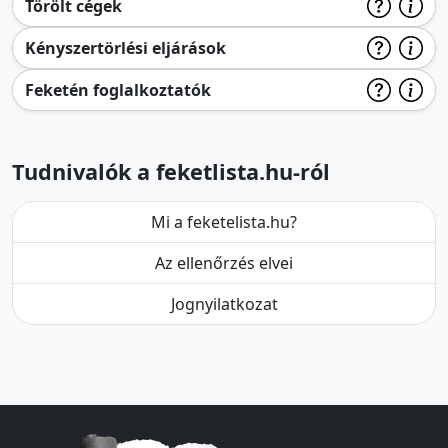
Törölt cégek
Kényszertörlési eljárások
Feketén foglalkoztatók
Tudnivalók a feketlista.hu-ról
Mi a feketelista.hu?
Az ellenőrzés elvei
Jognyilatkozat