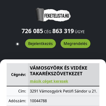
726 085
863 319
CÉG
ÜGYE
Bejelentkezés
Megrendelés
VÁMOSGYÖRK ÉS VIDÉKE TAKARÉKSZÖVETKEZET
Petöfi
VÁMOSGYÖRK ÉS VIDÉKE
TAKARÉKSZÖVETKEZET
Cégnév:
másik céget keresek
Cím:
3291 Vámosgyörk Petöfi Sándor u 21.
Adószám:
10044788