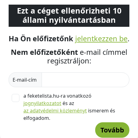
Ezt a céget ellenőrizheti 10
állami nyilvántartásban
Ha Ön előfizetőnk
jelentkezzen be
.
Nem előfizetőként
e-mail címmel
regisztráljon:
E-mail-cím
a feketelista.hu-ra vonatkozó
jognyilatkozatot
és az
az adatvédelmi közleményt
ismerem és
elfogadom.
Tovább