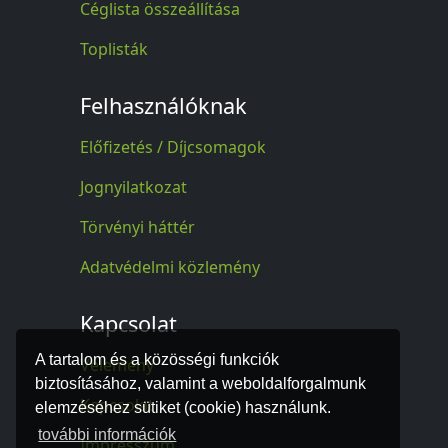
Céglista összeállítása
Toplisták
Felhasználóknak
Előfizetés / Díjcsomagok
Jognyilatkozat
Törvényi háttér
Adatvédelmi közlemény
Kapcsolat
A tartalom és a közösségi funkciók
Vélemény
biztosításához, valamint a weboldalforgalmunk
Kapcsolat
elemzéséhez sütiket (cookie) használunk.
további információk
Impresszum