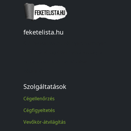
feketelista.hu
© A feketelista.hu-ról nyert bármilyen
információ sajtóbeli nyilvánosságra
hozatalakor a forrás közlése
kötelező!
Szolgáltatások
Cégellenőrzés
Cégfigyeltetés
Vevőkör-átvilágítás