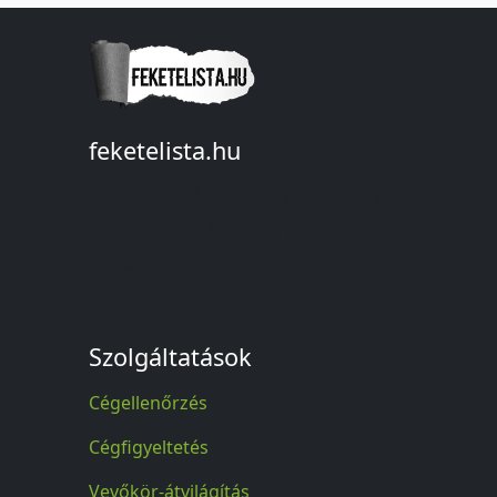
feketelista.hu
© A feketelista.hu-ról nyert bármilyen
információ sajtóbeli nyilvánosságra
hozatalakor a forrás közlése
kötelező!
Szolgáltatások
Cégellenőrzés
Cégfigyeltetés
Vevőkör-átvilágítás