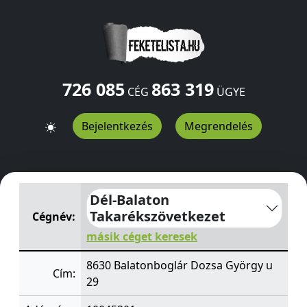
726 085
863 319
CÉG
ÜGYE
Bejelentkezés
Megrendelés
Dél-Balaton Takarékszövetkezet
Dozsa György u 29
Bal
Dél-Balaton
Takarékszövetkezet
Cégnév:
másik céget keresek
8630 Balatonboglár Dozsa György u
Cím:
29