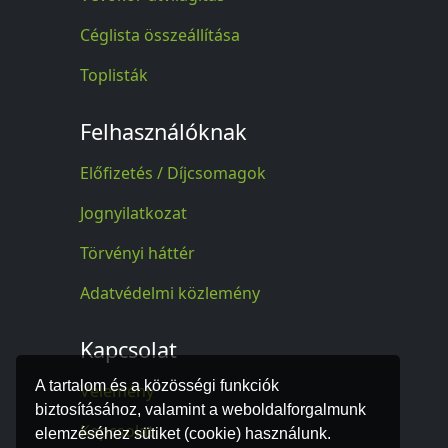
Céglista összeállítása
Toplisták
Felhasználóknak
Előfizetés / Díjcsomagok
Jognyilatkozat
Törvényi háttér
Adatvédelmi közlemény
Kapcsolat
A tartalom és a közösségi funkciók
Vélemény
biztosításához, valamint a weboldalforgalmunk
Kapcsolat
elemzéséhez sütiket (cookie) használunk.