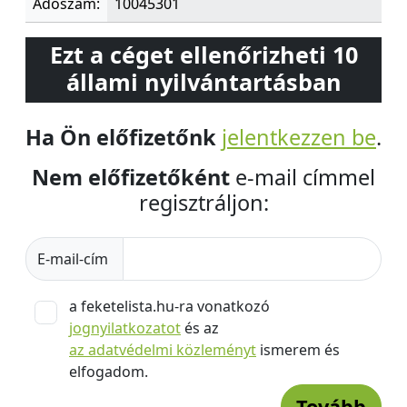
Adószám:
10045301
Ezt a céget ellenőrizheti 10
állami nyilvántartásban
Ha Ön előfizetőnk
jelentkezzen be
.
Nem előfizetőként
e-mail címmel
regisztráljon:
E-mail-cím
a feketelista.hu-ra vonatkozó
jognyilatkozatot
és az
az adatvédelmi közleményt
ismerem és
elfogadom.
Tovább