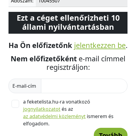
Adószám:
10045507
Ezt a céget ellenőrizheti 10
állami nyilvántartásban
Ha Ön előfizetőnk
jelentkezzen be
.
Nem előfizetőként
e-mail címmel
regisztráljon:
E-mail-cím
a feketelista.hu-ra vonatkozó
jognyilatkozatot
és az
az adatvédelmi közleményt
ismerem és
elfogadom.
Tovább