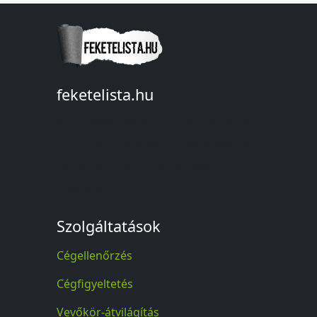
feketelista.hu
© A feketelista.hu-ról nyert bármilyen
információ sajtóbeli nyilvánosságra
hozatalakor a forrás közlése
kötelező!
Szolgáltatások
Cégellenőrzés
Cégfigyeltetés
Vevőkör-átvilágítás