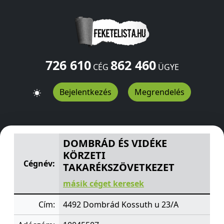
726 610
862 460
CÉG
ÜGYE
Bejelentkezés
Megrendelés
DOMBRÁD ÉS VIDÉKE KÖRZETI TAKARÉKSZÖVETKEZET
K
DOMBRÁD ÉS VIDÉKE
KÖRZETI
Cégnév:
TAKARÉKSZÖVETKEZET
másik céget keresek
Cím:
4492 Dombrád Kossuth u 23/A