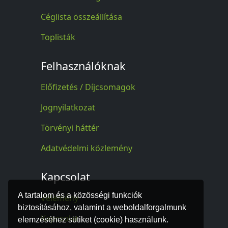
Céglista összeállítása
Toplisták
Felhasználóknak
Előfizetés / Díjcsomagok
Jognyilatkozat
Törvényi háttér
Adatvédelmi közlemény
Kapcsolat
A tartalom és a közösségi funkciók
Vélemény
biztosításához, valamint a weboldalforgalmunk
Kapcsolat
elemzéséhez sütiket (cookie) használunk.