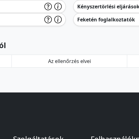
Kényszertörlési eljáráso
Feketén foglalkoztatók
ól
Az ellenőrzés elvei
Szolgáltatások
Felhasználók