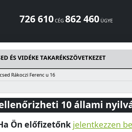
726 610
862 460
CÉG
ÜGYE
ARÉKSZÖVETKEZET
Rákoczi Ferenc u 16
Nagyecsed
4355
HU
ED ÉS VIDÉKE TAKARÉKSZÖVETKEZET
csed Rákoczi Ferenc u 16
 ellenőrizheti 10 állami nyil
Ha Ön előfizetőnk
jelentkezzen b