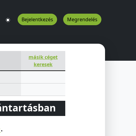
Bejelentkezés
Megrendelés
másik céget
keresek
vántartásban
e
.