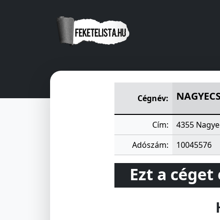
NAGYECSED ÉS VIDÉKE TAK
NAGYECS
Cégnév:
Cím:
4355 Nagye
Adószám:
10045576
Ezt a céget