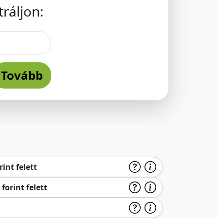
ráljon:
Tovább
int felett
forint felett