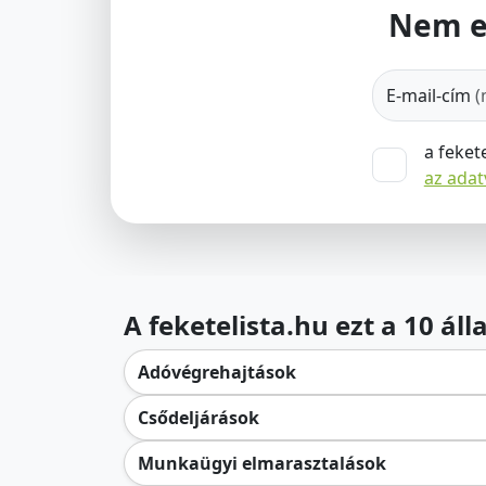
Nem e
E-mail-cím
(
a feket
az ada
A feketelista.hu ezt a 10 ál
Adóvégrehajtások
Csődeljárások
Munkaügyi elmarasztalások