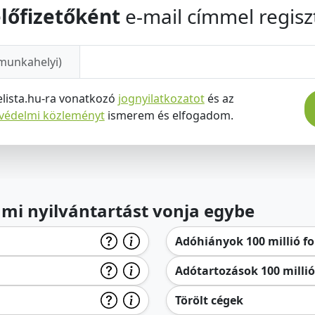
lőfizetőként
e-mail címmel regiszt
munkahelyi)
elista.hu-ra vonatkozó
jognyilatkozatot
és az
tvédelmi közleményt
ismerem és elfogadom.
lami nyilvántartást vonja egybe
Adóhiányok 100 millió for
Adótartozások 100 millió 
Törölt cégek