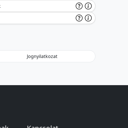
k
Jognyilatkozat
nak
Kapcsolat