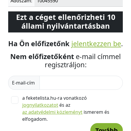
Adószám:
10045590
Ezt a céget ellenőrizheti 10
állami nyilvántartásban
Ha Ön előfizetőnk
jelentkezzen be
.
Nem előfizetőként
e-mail címmel
regisztráljon:
E-mail-cím
a feketelista.hu-ra vonatkozó
jognyilatkozatot
és az
az adatvédelmi közleményt
ismerem és
elfogadom.
Tovább