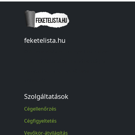
feketelista.hu
© A feketelista.hu-ról nyert bármilyen
információ sajtóbeli nyilvánosságra
hozatalakor a forrás közlése
kötelező!
Szolgáltatások
Cégellenőrzés
Cégfigyeltetés
Vevőkör-átvilágítás