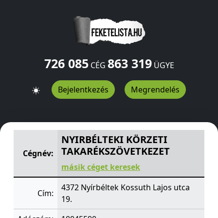
726 085
863 319
CÉG
ÜGYE
Bejelentkezés
Megrendelés
NYIRBÉLTEKI KÖRZETI TAKARÉKSZÖVETKEZET
Kossuth L
NYIRBÉLTEKI KÖRZETI
TAKARÉKSZÖVETKEZET
Cégnév:
másik céget keresek
4372 Nyírbéltek Kossuth Lajos utca
Cím:
19.