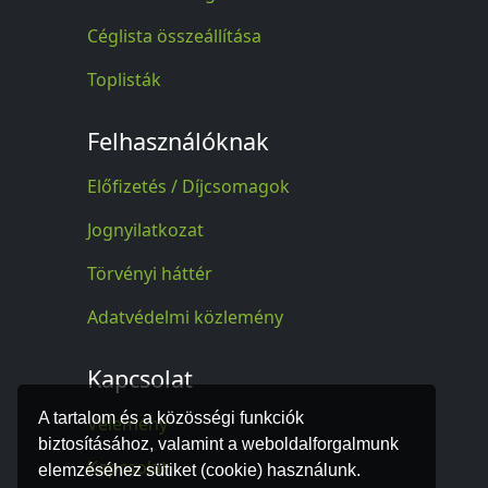
Céglista összeállítása
Toplisták
Felhasználóknak
Előfizetés / Díjcsomagok
Jognyilatkozat
Törvényi háttér
Adatvédelmi közlemény
Kapcsolat
A tartalom és a közösségi funkciók
Vélemény
biztosításához, valamint a weboldalforgalmunk
Kapcsolat
elemzéséhez sütiket (cookie) használunk.