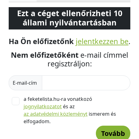
Ezt a céget ellenőrizheti 10
állami nyilvántartásban
Ha Ön előfizetőnk
jelentkezzen be
.
Nem előfizetőként
e-mail címmel
regisztráljon:
E-mail-cím
a feketelista.hu-ra vonatkozó
jognyilatkozatot
és az
az adatvédelmi közleményt
ismerem és
elfogadom.
Tovább