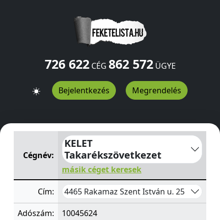
726 622
862 572
CÉG
ÜGYE
Bejelentkezés
Megrendelés
KELET Takarékszövetkezet
Szent István u. 25
Rakamaz
4
KELET
Takarékszövetkezet
Cégnév:
másik céget keresek
4465 Rakamaz Szent István u. 25
Cím:
Adószám:
10045624