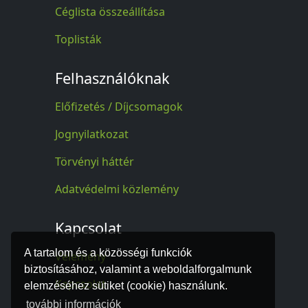
Céglista összeállítása
Toplisták
Felhasználóknak
Előfizetés / Díjcsomagok
Jognyilatkozat
Törvényi háttér
Adatvédelmi közlemény
Kapcsolat
A tartalom és a közösségi funkciók
Vélemény
biztosításához, valamint a weboldalforgalmunk
Kapcsolat
elemzéséhez sütiket (cookie) használunk.
további információk