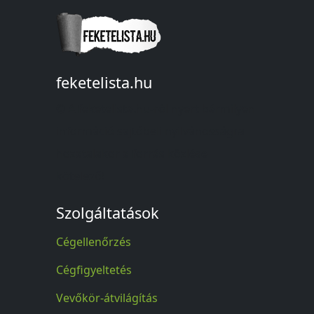
feketelista.hu
© A feketelista.hu-ról nyert bármilyen
információ sajtóbeli nyilvánosságra
hozatalakor a forrás közlése
kötelező!
Szolgáltatások
Cégellenőrzés
Cégfigyeltetés
Vevőkör-átvilágítás