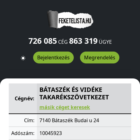
726 085
863 319
CÉG
ÜGYE
Bejelentkezés
Megrendelés
BÁTASZÉK ÉS VIDÉKE TAKARÉKSZÖVETKEZET
Budai u 24
BÁTASZÉK ÉS VIDÉKE
TAKARÉKSZÖVETKEZET
Cégnév:
másik céget keresek
Cím:
7140 Bátaszék Budai u 24
Adószám:
10045923