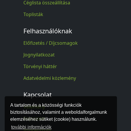
Céglista összeállítása
Toplisták
Felhasználóknak
Előfizetés / Díjcsomagok
Jognyilatkozat
Törvényi háttér
Adatvédelmi közlemény
Kapcsolat
A tartalom és a közösségi funkciók
Vélemény
biztosításához, valamint a weboldalforgalmunk
Kapcsolat
elemzéséhez sütiket (cookie) használunk.
további információk
Impresszum