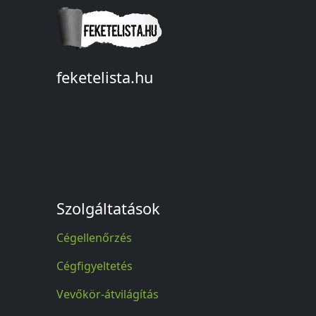
feketelista.hu
© A feketelista.hu-ról nyert bármilyen
információ sajtóbeli nyilvánosságra
hozatalakor a forrás közlése
kötelező!
Szolgáltatások
Cégellenőrzés
Cégfigyeltetés
Vevőkör-átvilágítás