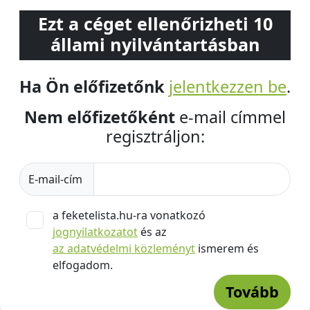
Ezt a céget ellenőrizheti 10
állami nyilvántartásban
Ha Ön előfizetőnk
jelentkezzen be
.
Nem előfizetőként
e-mail címmel
regisztráljon:
E-mail-cím
a feketelista.hu-ra vonatkozó
jognyilatkozatot
és az
az adatvédelmi közleményt
ismerem és
elfogadom.
Tovább