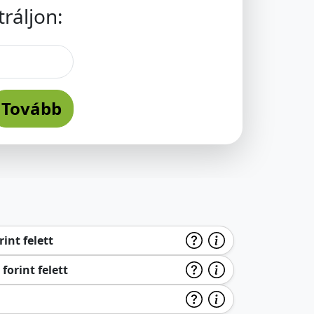
ráljon:
Tovább
int felett
forint felett