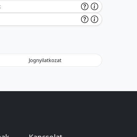
k
Jognyilatkozat
nak
Kapcsolat