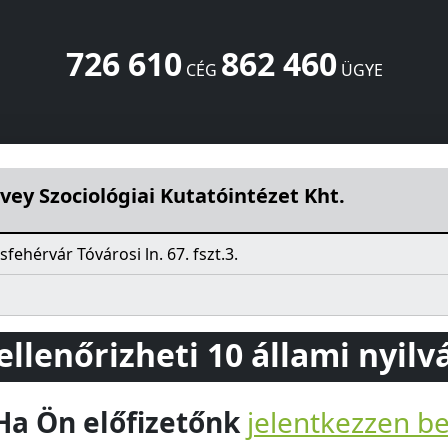
726 610
862 460
CÉG
ÜGYE
atóintézet Kht.
Tóvárosi ln. 67. fszt.3.
Székesfehérvár
8000
vey Szociológiai Kutatóintézet Kht.
fehérvár Tóvárosi ln. 67. fszt.3.
 ellenőrizheti 10 állami nyil
Ha Ön előfizetőnk
jelentkezzen b