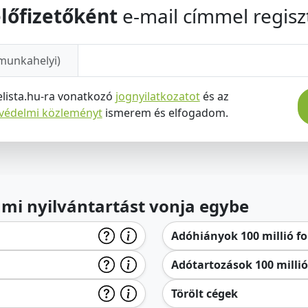
lőfizetőként
e-mail címmel regiszt
munkahelyi)
elista.hu-ra vonatkozó
jognyilatkozatot
és az
tvédelmi közleményt
ismerem és elfogadom.
lami nyilvántartást vonja egybe
Adóhiányok 100 millió for
Adótartozások 100 millió 
Törölt cégek