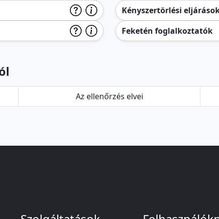
Kényszertörlési eljáráso
Feketén foglalkoztatók
ól
Az ellenőrzés elvei
Szolgáltatások
Felhasználók