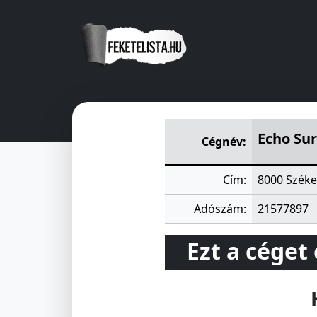
Echo Survey Szociológiai Kut
Echo Sur
Cégnév:
Cím:
8000 Székes
Adószám:
21577897
Ezt a céget