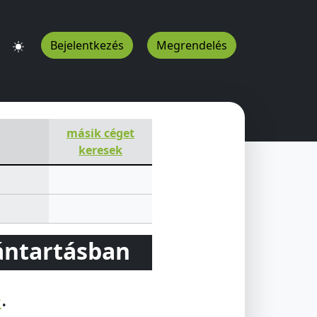
Bejelentkezés
Megrendelés
HU
másik céget
keresek
vántartásban
e
.