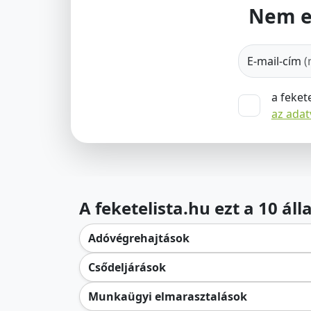
Nem e
E-mail-cím
(
a feket
az ada
A feketelista.hu ezt a 10 ál
Adóvégrehajtások
Csődeljárások
Munkaügyi elmarasztalások