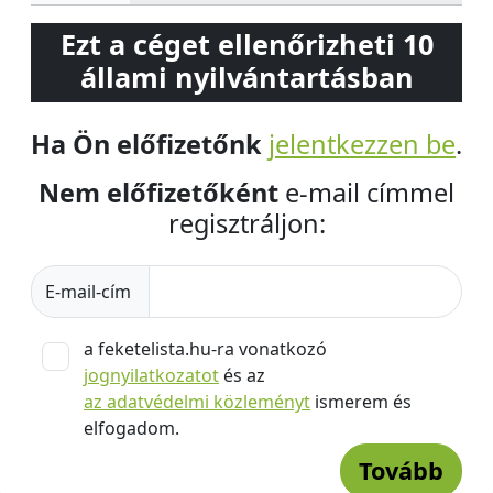
Ezt a céget ellenőrizheti 10
állami nyilvántartásban
Ha Ön előfizetőnk
jelentkezzen be
.
Nem előfizetőként
e-mail címmel
regisztráljon:
E-mail-cím
a feketelista.hu-ra vonatkozó
jognyilatkozatot
és az
az adatvédelmi közleményt
ismerem és
elfogadom.
Tovább