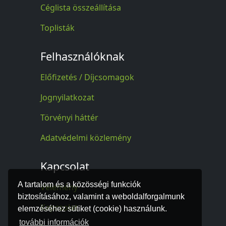
Céglista összeállítása
Toplisták
Felhasználóknak
Előfizetés / Díjcsomagok
Jognyilatkozat
Törvényi háttér
Adatvédelmi közlemény
Kapcsolat
A tartalom és a közösségi funkciók
Vélemény
biztosításához, valamint a weboldalforgalmunk
Kapcsolat
elemzéséhez sütiket (cookie) használunk.
további információk