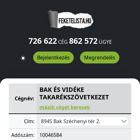
726 622
862 572
CÉG
ÜGYE
Bejelentkezés
Megrendelés
BAK ÉS VIDÉKE TAKARÉKSZÖVETKEZET
Széchenyi tér 2.
BAK ÉS VIDÉKE
TAKARÉKSZÖVETKEZET
Cégnév:
másik céget keresek
8945 Bak Széchenyi tér 2.
Cím:
Adószám:
10046584