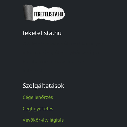
feketelista.hu
© A feketelista.hu-ról nyert bármilyen
információ sajtóbeli nyilvánosságra
hozatalakor a forrás közlése
kötelező!
Szolgáltatások
Cégellenőrzés
Cégfigyeltetés
Vevőkör-átvilágítás