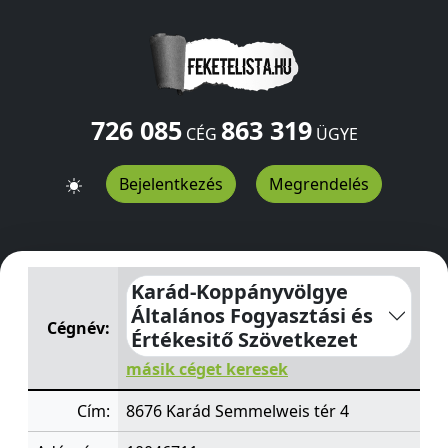
726 085
863 319
CÉG
ÜGYE
Bejelentkezés
Megrendelés
Karád-Koppányvölgye Általános Fogyasztási és Értékesi
Karád-Koppányvölgye
Általános Fogyasztási és
Cégnév:
Értékesitő Szövetkezet
másik céget keresek
Cím:
8676 Karád Semmelweis tér 4