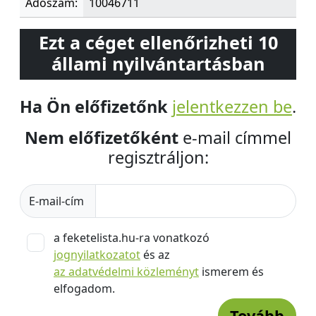
Adószám:
10046711
Ezt a céget ellenőrizheti 10
állami nyilvántartásban
Ha Ön előfizetőnk
jelentkezzen be
.
Nem előfizetőként
e-mail címmel
regisztráljon:
E-mail-cím
a feketelista.hu-ra vonatkozó
jognyilatkozatot
és az
az adatvédelmi közleményt
ismerem és
elfogadom.
Tovább