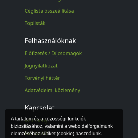
Céglista összeállítása
Toplisták
Felhasználóknak
Előfizetés / Díjcsomagok
Jognyilatkozat
Törvényi háttér
Adatvédelmi közlemény
Kapcsolat
A tartalom és a közösségi funkciók
Vélemény
biztosításához, valamint a weboldalforgalmunk
Kapcsolat
elemzéséhez sütiket (cookie) használunk.