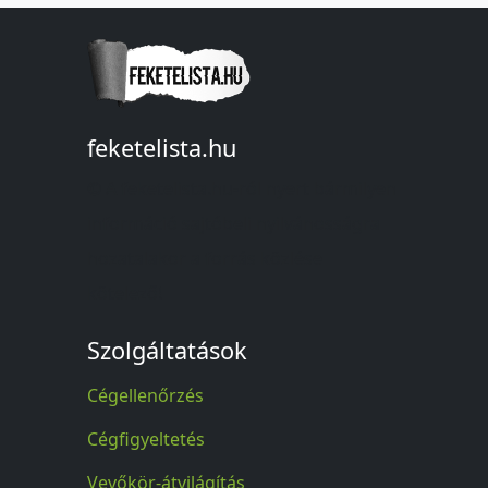
feketelista.hu
© A feketelista.hu-ról nyert bármilyen
információ sajtóbeli nyilvánosságra
hozatalakor a forrás közlése
kötelező!
Szolgáltatások
Cégellenőrzés
Cégfigyeltetés
Vevőkör-átvilágítás