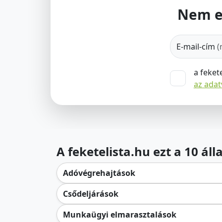
Nem e
E-mail-cím
(
a feket
az ada
A feketelista.hu ezt a 10 ál
Adóvégrehajtások
Csődeljárások
Munkaügyi elmarasztalások