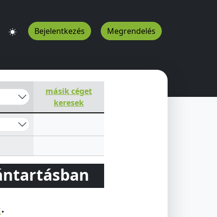
Bejelentkezés
Megrendelés
másik céget
keresek
vántartásban
e
.