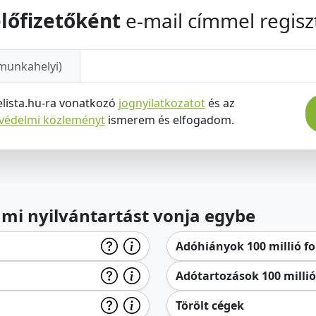
lőfizetőként
e-mail címmel regiszt
munkahelyi)
elista.hu-ra vonatkozó
jognyilatkozatot
és az
tvédelmi közleményt
ismerem és elfogadom.
lami nyilvántartást vonja egybe
Adóhiányok 100 millió for
Adótartozások 100 millió 
Törölt cégek