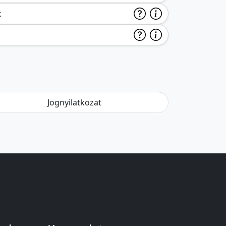
k
Jognyilatkozat