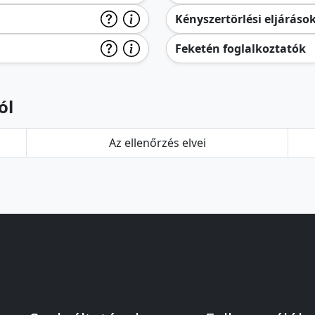
Kényszertörlési eljáráso
Feketén foglalkoztatók
ól
Az ellenőrzés elvei