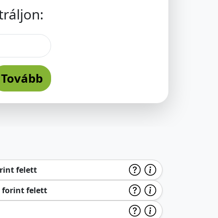
ráljon:
Tovább
int felett
forint felett