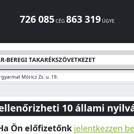
726 085
863 319
CÉG
ÜGYE
ZÖVETKEZET
Móricz Zs. u. 19.
Fehérgyarmat
4900
HU
R-BEREGI TAKARÉKSZÖVETKEZET
gyarmat Móricz Zs. u. 19.
 ellenőrizheti 10 állami nyil
Ha Ön előfizetőnk
jelentkezzen b