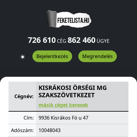
726 610
862 460
CÉG
ÜGYE
Bejelentkezés
Megrendelés
KISRÁKOSI ÖRSÉGI MG SZAKSZÖVETKEZET
Fö u 47
Kisr
KISRÁKOSI ÖRSÉGI MG
SZAKSZÖVETKEZET
Cégnév:
másik céget keresek
Cím:
9936 Kisrákos Fö u 47
Adószám:
10048043