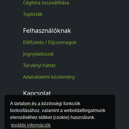
Céglista összeállítása
Toplisták
Felhasználóknak
Előfizetés / Díjcsomagok
Jognyilatkozat
Törvényi háttér
Adatvédelmi közlemény
Kapcsolat
A tartalom és a közösségi funkciók
Vélemény
biztosításához, valamint a weboldalforgalmunk
Kapcsolat
elemzéséhez sütiket (cookie) használunk.
további információk
Impresszum