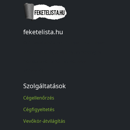
feketelista.hu
© A feketelista.hu-ról nyert bármilyen
információ sajtóbeli nyilvánosságra
hozatalakor a forrás közlése
kötelező!
Szolgáltatások
Cégellenőrzés
Cégfigyeltetés
Vevőkör-átvilágítás