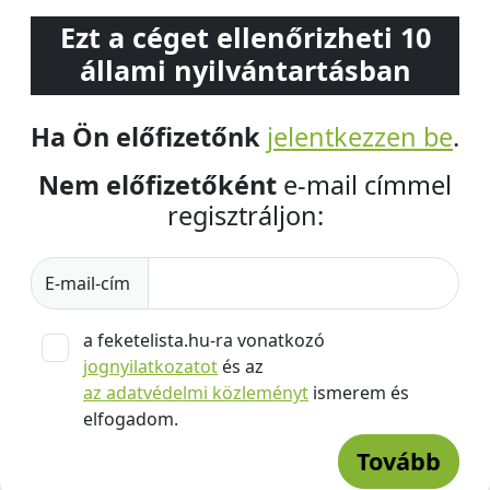
Ezt a céget ellenőrizheti 10
állami nyilvántartásban
Ha Ön előfizetőnk
jelentkezzen be
.
Nem előfizetőként
e-mail címmel
regisztráljon:
E-mail-cím
a feketelista.hu-ra vonatkozó
jognyilatkozatot
és az
az adatvédelmi közleményt
ismerem és
elfogadom.
Tovább