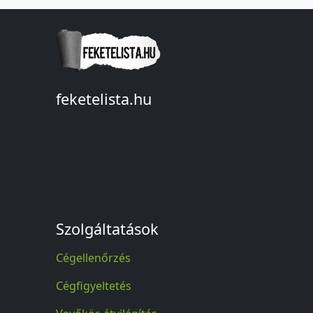
feketelista.hu
© A feketelista.hu-ról nyert bármilyen
információ sajtóbeli nyilvánosságra
hozatalakor a forrás közlése
kötelező!
Szolgáltatások
Cégellenőrzés
Cégfigyeltetés