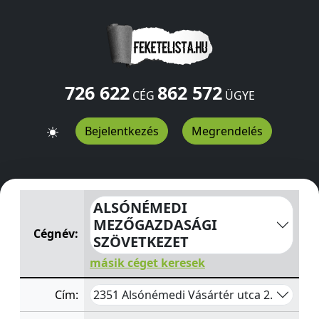
726 622
862 572
CÉG
ÜGYE
Bejelentkezés
Megrendelés
ALSÓNÉMEDI MEZŐGAZDASÁGI SZÖVETKEZET
Vásártér 
ALSÓNÉMEDI
MEZŐGAZDASÁGI
Cégnév:
SZÖVETKEZET
másik céget keresek
2351 Alsónémedi Vásártér utca 2.
Cím: