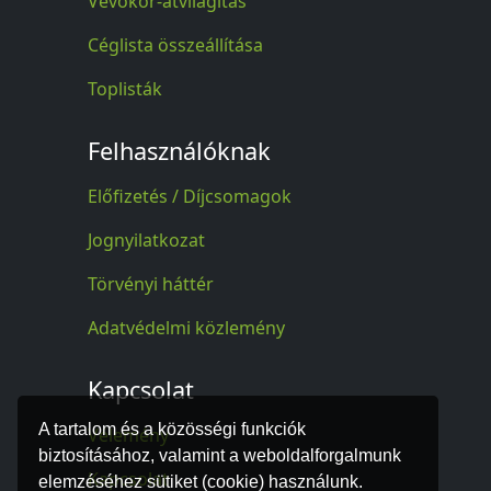
Vevőkör-átvilágítás
Céglista összeállítása
Toplisták
Felhasználóknak
Előfizetés / Díjcsomagok
Jognyilatkozat
Törvényi háttér
Adatvédelmi közlemény
Kapcsolat
A tartalom és a közösségi funkciók
Vélemény
biztosításához, valamint a weboldalforgalmunk
Kapcsolat
elemzéséhez sütiket (cookie) használunk.