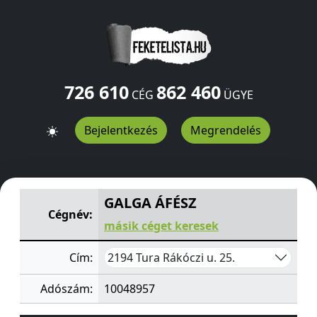
726 610
862 460
CÉG
ÜGYE
Bejelentkezés
Megrendelés
GALGA ÁFÉSZ
Rákóczi u. 25.
Tura
2194
HU
GALGA ÁFÉSZ
Cégnév:
másik céget keresek
2194 Tura Rákóczi u. 25.
Cím:
Adószám:
10048957