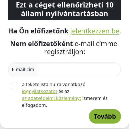
Ezt a céget ellenőrizheti 10
állami nyilvántartásban
Ha Ön előfizetőnk
jelentkezzen be
.
Nem előfizetőként
e-mail címmel
regisztráljon:
E-mail-cím
a feketelista.hu-ra vonatkozó
jognyilatkozatot
és az
az adatvédelmi közleményt
ismerem és
elfogadom.
Tovább