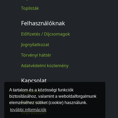
Toplisták
Felhasználóknak
Előfizetés / Díjcsomagok
Jognyilatkozat
Törvényi háttér
Adatvédelmi közlemény
Kapcsolat
A tartalom és a közösségi funkciók
Vélemény
biztosításához, valamint a weboldalforgalmunk
Kapcsolat
elemzéséhez sütiket (cookie) használunk.
további információk
Impresszum