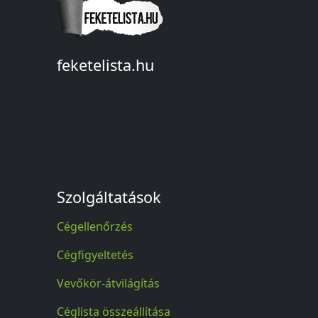
feketelista.hu
© A feketelista.hu-ról nyert bármilyen
információ sajtóbeli nyilvánosságra
hozatalakor a forrás közlése
kötelező!
Szolgáltatások
Cégellenőrzés
Cégfigyeltetés
Vevőkör-átvilágítás
Céglista összeállítása