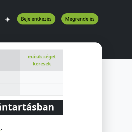
Bejelentkezés
Megrendelés
 Sándor u 1
Ráckeve
2300
HU
másik céget
keresek
vántartásban
e
.