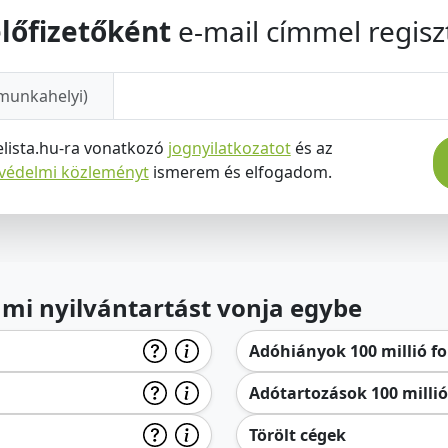
lőfizetőként
e-mail címmel regiszt
munkahelyi)
elista.hu-ra vonatkozó
jognyilatkozatot
és az
tvédelmi közleményt
ismerem és elfogadom.
lami nyilvántartást vonja egybe
Adóhiányok 100 millió for
Adótartozások 100 millió 
Törölt cégek