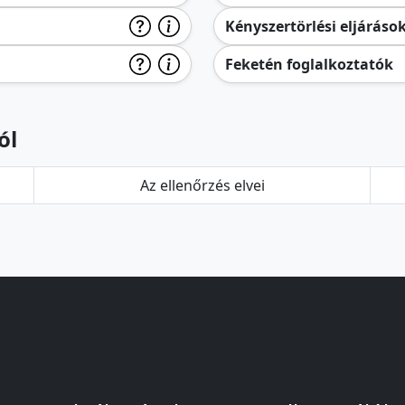
Kényszertörlési eljáráso
Feketén foglalkoztatók
ól
Az ellenőrzés elvei