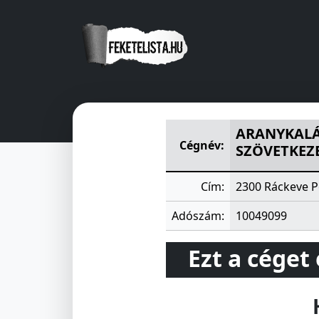
ARANYKALÁSZ MEZÖGAZDASÁ
ARANYKALÁ
Cégnév:
SZÖVETKEZE
Cím:
2300 Ráckeve P
Adószám:
10049099
Ezt a céget