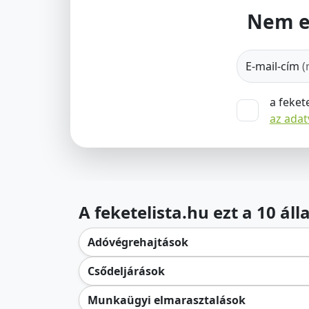
Nem e
E-mail-cím
(
a feket
az ada
A feketelista.hu ezt a 10 ál
Adóvégrehajtások
Csődeljárások
Munkaügyi elmarasztalások