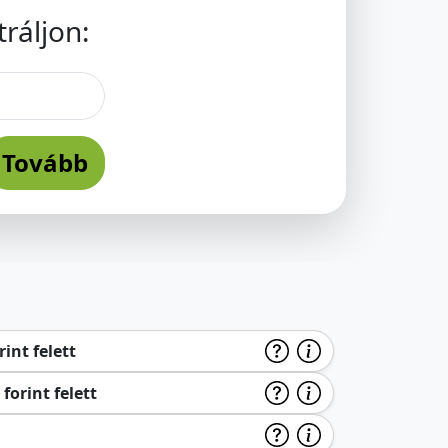
ráljon:
Tovább
int felett
forint felett