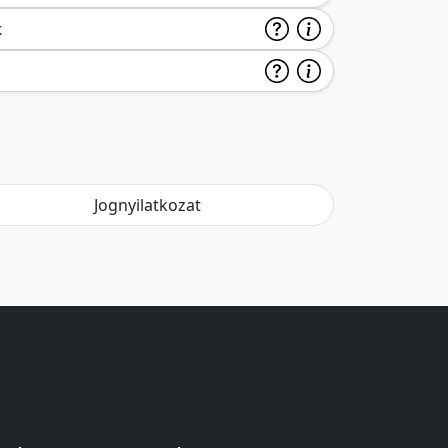
k
Jognyilatkozat