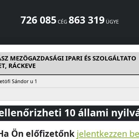
726 085
863 319
CÉG
ÜGYE
GI IPARI ÉS SZOLGÁLTATO SZÖVETKEZET, RÁCKEVE
Petöfi
SZ MEZÖGAZDASÁGI IPARI ÉS SZOLGÁLTATO
T, RÁCKEVE
etöfi Sándor u 1
 ellenőrizheti 10 állami nyil
Ha Ön előfizetőnk
jelentkezzen b