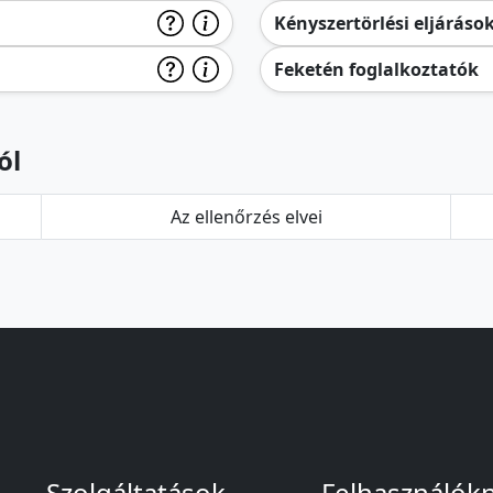
Kényszertörlési eljáráso
Feketén foglalkoztatók
ól
Az ellenőrzés elvei
Szolgáltatások
Felhasználók