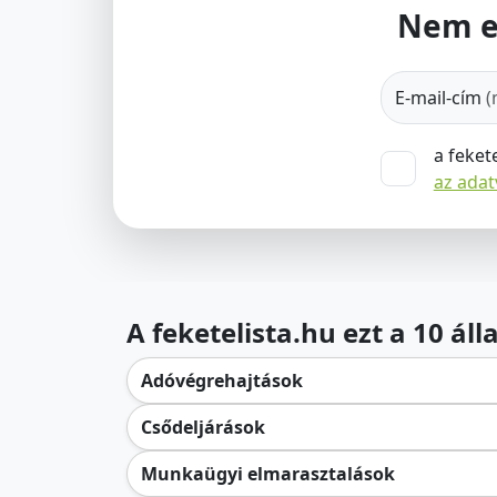
Nem e
E-mail-cím
(
a feket
az ada
A feketelista.hu ezt a 10 ál
Adóvégrehajtások
Csődeljárások
Munkaügyi elmarasztalások