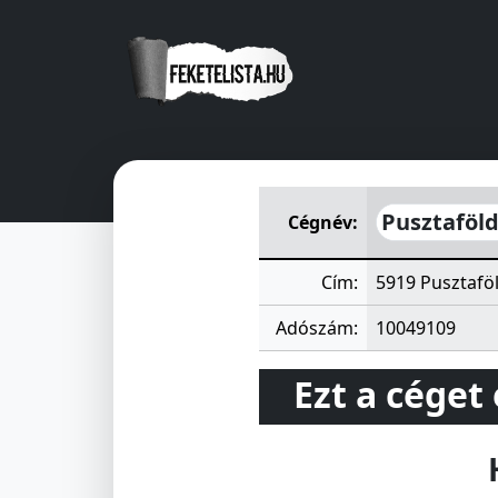
Pusztaföldvári Búzakalász 
Pusztaföl
Cégnév:
Cím:
5919 Pusztafö
Adószám:
10049109
Ezt a céget