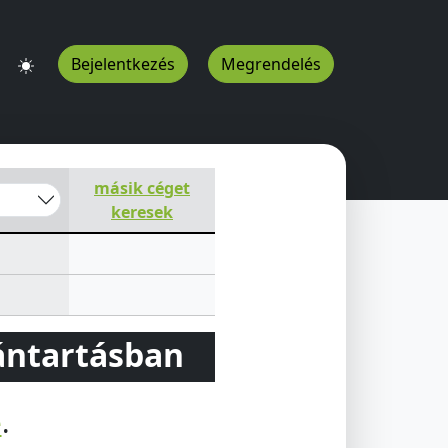
Bejelentkezés
Megrendelés
másik céget
keresek
vántartásban
e
.