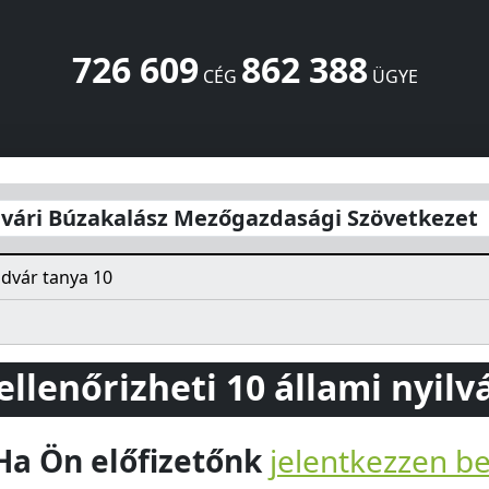
726 609
862 388
CÉG
ÜGYE
Mezőgazdasági Szövetkezet
tanya 10
Pusztaföldvár
5919
HU
dvári Búzakalász Mezőgazdasági Szövetkezet
ldvár tanya 10
 ellenőrizheti 10 állami nyil
Ha Ön előfizetőnk
jelentkezzen b