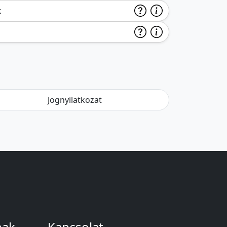
k
Jognyilatkozat
nak
Kapcsolat