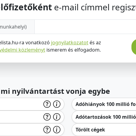
lőfizetőként
e-mail címmel regiszt
munkahelyi)
elista.hu-ra vonatkozó
jognyilatkozatot
és az
tvédelmi közleményt
ismerem és elfogadom.
lami nyilvántartást vonja egybe
Adóhiányok 100 millió for
Adótartozások 100 millió 
Törölt cégek