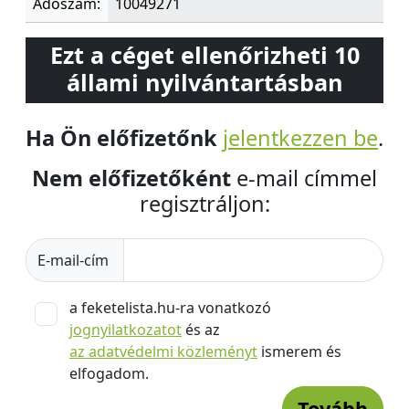
Adószám:
10049271
Ezt a céget ellenőrizheti 10
állami nyilvántartásban
Ha Ön előfizetőnk
jelentkezzen be
.
Nem előfizetőként
e-mail címmel
regisztráljon:
E-mail-cím
a feketelista.hu-ra vonatkozó
jognyilatkozatot
és az
az adatvédelmi közleményt
ismerem és
elfogadom.
Tovább