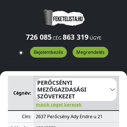
726 085
863 319
CÉG
ÜGYE
Bejelentkezés
Megrendelés
PERŐCSÉNYI MEZŐGAZDASÁGI SZÖVETKEZET
Ady Endre
PERŐCSÉNYI
MEZŐGAZDASÁGI
Cégnév:
SZÖVETKEZET
másik céget keresek
Cím:
2637 Perőcsény Ady Endre u 21