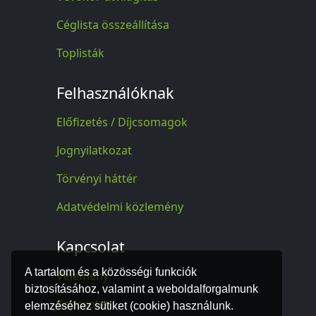
Céglista összeállítása
Toplisták
Felhasználóknak
Előfizetés / Díjcsomagok
Jognyilatkozat
Törvényi háttér
Adatvédelmi közlemény
Kapcsolat
A tartalom és a közösségi funkciók
Vélemény
biztosításához, valamint a weboldalforgalmunk
Kapcsolat
elemzéséhez sütiket (cookie) használunk.