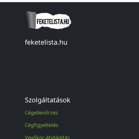
feketelista.hu
© A feketelista.hu-ról nyert bármilyen
információ sajtóbeli nyilvánosságra
hozatalakor a forrás közlése
kötelező!
Szolgáltatások
Cégellenőrzés
Cégfigyeltetés
Vevőkör-átvilágítás