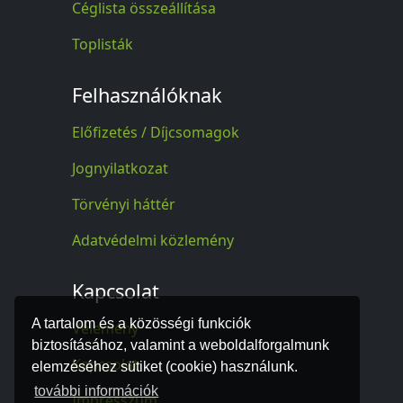
Céglista összeállítása
Toplisták
Felhasználóknak
Előfizetés / Díjcsomagok
Jognyilatkozat
Törvényi háttér
Adatvédelmi közlemény
Kapcsolat
A tartalom és a közösségi funkciók
Vélemény
biztosításához, valamint a weboldalforgalmunk
Kapcsolat
elemzéséhez sütiket (cookie) használunk.
további információk
Impresszum