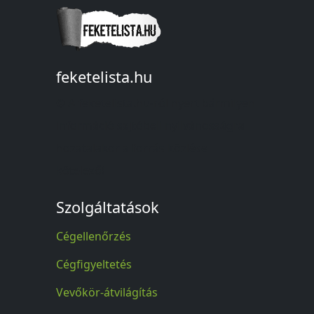
feketelista.hu
© A feketelista.hu-ról nyert bármilyen
információ sajtóbeli nyilvánosságra
hozatalakor a forrás közlése
kötelező!
Szolgáltatások
Cégellenőrzés
Cégfigyeltetés
Vevőkör-átvilágítás