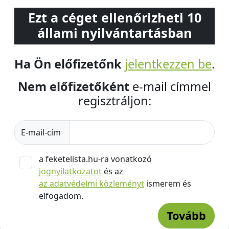
Ezt a céget ellenőrizheti 10
állami nyilvántartásban
Ha Ön előfizetőnk
jelentkezzen be
.
Nem előfizetőként
e-mail címmel
regisztráljon:
E-mail-cím
a feketelista.hu-ra vonatkozó
jognyilatkozatot
és az
az adatvédelmi közleményt
ismerem és
elfogadom.
Tovább