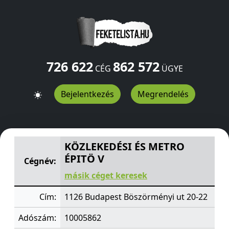
726 622
862 572
CÉG
ÜGYE
Bejelentkezés
Megrendelés
KÖZLEKEDÉSI ÉS METRO ÉPITÖ V
Böszörményi ut 20-22
KÖZLEKEDÉSI ÉS METRO
ÉPITÖ V
Cégnév:
másik céget keresek
Cím:
1126 Budapest Böszörményi ut 20-22
Adószám:
10005862