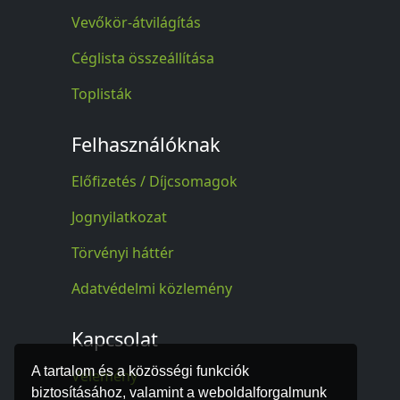
Vevőkör-átvilágítás
Céglista összeállítása
Toplisták
Felhasználóknak
Előfizetés / Díjcsomagok
Jognyilatkozat
Törvényi háttér
Adatvédelmi közlemény
Kapcsolat
A tartalom és a közösségi funkciók
Vélemény
biztosításához, valamint a weboldalforgalmunk