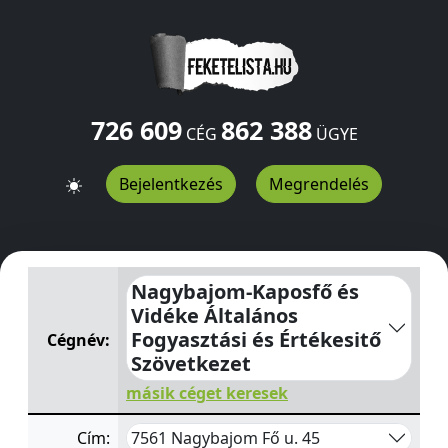
726 609
862 388
CÉG
ÜGYE
Bejelentkezés
Megrendelés
Nagybajom-Kaposfő és Vidéke Általános Fogyasztási és 
Nagybajom-Kaposfő és
Vidéke Általános
Fogyasztási és Értékesitő
Cégnév:
Szövetkezet
másik céget keresek
7561 Nagybajom Fő u. 45
Cím: