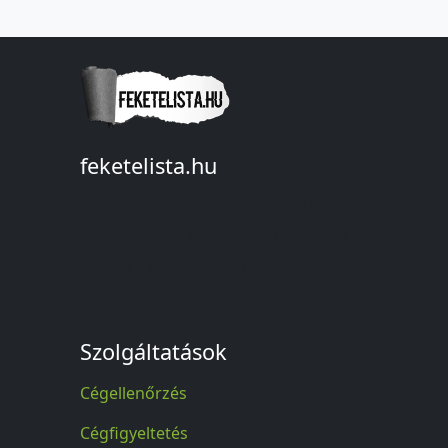
feketelista.hu
© A feketelista.hu-ról nyert bármilyen
információ sajtóbeli nyilvánosságra
hozatalakor a forrás közlése
kötelező!
Szolgáltatások
Cégellenőrzés
Cégfigyeltetés