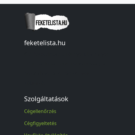
feketelista.hu
© A feketelista.hu-ról nyert bármilyen
információ sajtóbeli nyilvánosságra
hozatalakor a forrás közlése
kötelező!
Szolgáltatások
Cégellenőrzés
Cégfigyeltetés