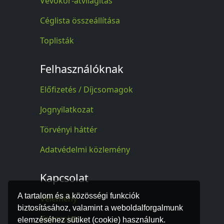
Vevőkör-átvilágítás
Céglista összeállítása
Toplisták
Felhasználóknak
Előfizetés / Díjcsomagok
Jognyilatkozat
Törvényi háttér
Adatvédelmi közlemény
Kapcsolat
A tartalom és a közösségi funkciók
Vélemény
biztosításához, valamint a weboldalforgalmunk
Kapcsolat
elemzéséhez sütiket (cookie) használunk.