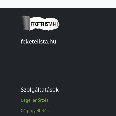
feketelista.hu
© A feketelista.hu-ról nyert bármilyen
információ sajtóbeli nyilvánosságra
hozatalakor a forrás közlése
kötelező!
Szolgáltatások
Cégellenőrzés
Cégfigyeltetés