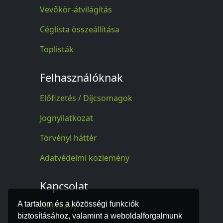
Vevőkör-átvilágítás
Céglista összeállítása
Toplisták
Felhasználóknak
Előfizetés / Díjcsomagok
Jognyilatkozat
Törvényi háttér
Adatvédelmi közlemény
Kapcsolat
A tartalom és a közösségi funkciók
Vélemény
biztosításához, valamint a weboldalforgalmunk