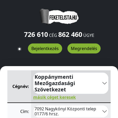
726 610
862 460
CÉG
ÜGYE
Bejelentkezés
Megrendelés
Koppánymenti Mezőgazdasági Szövetkezet
Központi te
Koppánymenti
Mezőgazdasági
Cégnév:
Szövetkezet
másik céget keresek
7092 Nagykónyi Központi telep
Cím:
0177/6 hrsz.