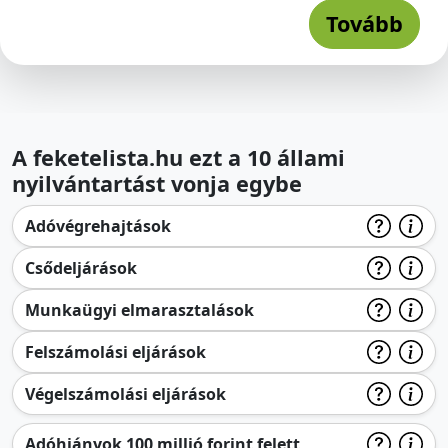
Tovább
A feketelista.hu ezt a 10 állami
nyilvántartást vonja egybe
Adóvégrehajtások
Csődeljárások
Munkaügyi elmarasztalások
Felszámolási eljárások
Végelszámolási eljárások
Adóhiányok 100 millió forint felett